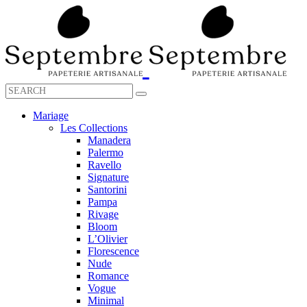
Mariage
Les Collections
Manadera
Palermo
Ravello
Signature
Santorini
Pampa
Rivage
Bloom
L’Olivier
Florescence
Nude
Romance
Vogue
Minimal