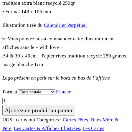
tradition extra blanc recyclé 250gr
à
• Format 148 x 105 mm
29.00 €
Illustration tirée du
Calendrier Perpétuel
✏︎ Vous pouvez aussi commander cette illustration en
affiches sans le « with love »
A4 & 30 x 40cm – Papier rives tradition recyclé 250 gr avec
marge blanche 1cm
Logo présent en petit sur le bord en bas de l’affiche
Format
Effacer
quantité
de
Ajoutez ce produit au panier
Carte
UGS :
carteaout
Catégories :
Cartes Fêtes
,
Fêtes Mère &
&
Père
,
Les Cartes & Affiches Illustrées
,
Les Cartes