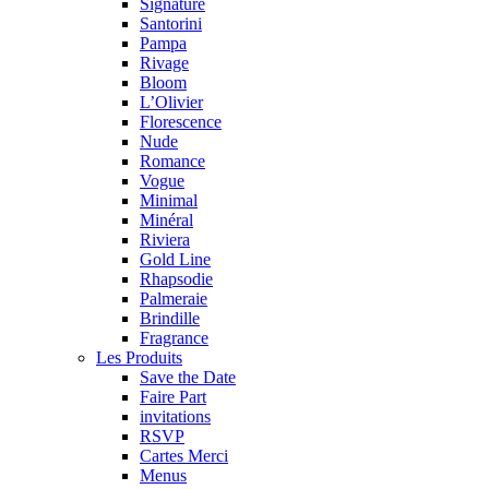
Signature
Santorini
Pampa
Rivage
Bloom
L’Olivier
Florescence
Nude
Romance
Vogue
Minimal
Minéral
Riviera
Gold Line
Rhapsodie
Palmeraie
Brindille
Fragrance
Les Produits
Save the Date
Faire Part
invitations
RSVP
Cartes Merci
Menus