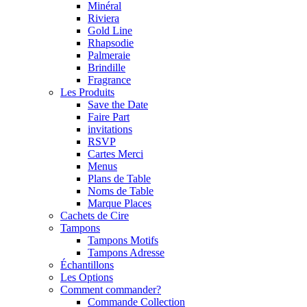
Minéral
Riviera
Gold Line
Rhapsodie
Palmeraie
Brindille
Fragrance
Les Produits
Save the Date
Faire Part
invitations
RSVP
Cartes Merci
Menus
Plans de Table
Noms de Table
Marque Places
Cachets de Cire
Tampons
Tampons Motifs
Tampons Adresse
Échantillons
Les Options
Comment commander?
Commande Collection