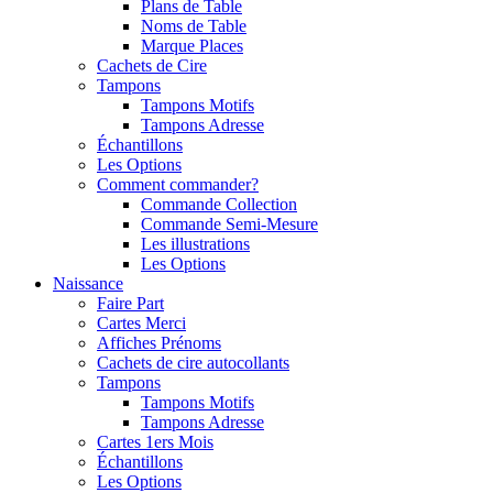
Plans de Table
Noms de Table
Marque Places
Cachets de Cire
Tampons
Tampons Motifs
Tampons Adresse
Échantillons
Les Options
Comment commander?
Commande Collection
Commande Semi-Mesure
Les illustrations
Les Options
Naissance
Faire Part
Cartes Merci
Affiches Prénoms
Cachets de cire autocollants
Tampons
Tampons Motifs
Tampons Adresse
Cartes 1ers Mois
Échantillons
Les Options