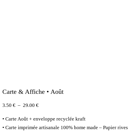
Carte & Affiche • Août
Plage
3.50
€
–
29.00
€
de
• Carte Août + enveloppe recyclée kraft
prix :
• Carte imprimée artisanale 100% home made – Papier rives
3.50 €