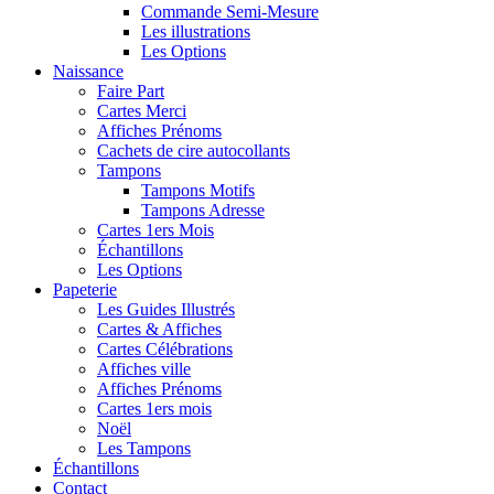
Commande Semi-Mesure
Les illustrations
Les Options
Naissance
Faire Part
Cartes Merci
Affiches Prénoms
Cachets de cire autocollants
Tampons
Tampons Motifs
Tampons Adresse
Cartes 1ers Mois
Échantillons
Les Options
Papeterie
Les Guides Illustrés
Cartes & Affiches
Cartes Célébrations
Affiches ville
Affiches Prénoms
Cartes 1ers mois
Noël
Les Tampons
Échantillons
Contact