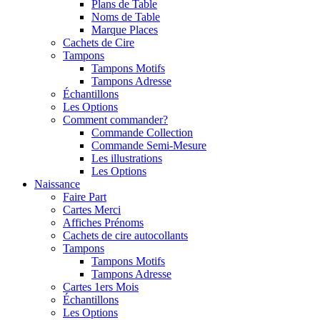
Plans de Table
Noms de Table
Marque Places
Cachets de Cire
Tampons
Tampons Motifs
Tampons Adresse
Échantillons
Les Options
Comment commander?
Commande Collection
Commande Semi-Mesure
Les illustrations
Les Options
Naissance
Faire Part
Cartes Merci
Affiches Prénoms
Cachets de cire autocollants
Tampons
Tampons Motifs
Tampons Adresse
Cartes 1ers Mois
Échantillons
Les Options