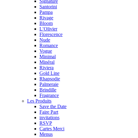
Signature
Santorini
Pampa
Rivage
Bloom
L’Olivier
Florescence
Nude
Romance
Vogue
Minimal
Minéral
Riviera
Gold Line
Rhapsodie
Palmeraie
Brindille
Fragrance
Les Produits
Save the Date
Faire Part
invitations
RSVP
Cartes Merci
Menus