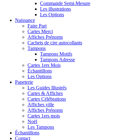
Commande Semi-Mesure
Les illustrations
Les Options
Naissance
Faire Part
Cartes Merci
Affiches Prénoms
Cachets de cire autocollants
Tampons
Tampons Motifs
Tampons Adresse
Cartes 1ers Mois
Échantillons
Les Options
Papeterie
Les Guides Illustrés
Cartes & Affiches
Cartes Célébrations
Affiches ville
Affiches Prénoms
Cartes 1ers mois
Noël
Les Tampons
Échantillons
Contact