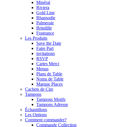
Minéral
Riviera
Gold Line
Rhapsodie
Palmeraie
Brindille
Fragrance
Les Produits
Save the Date
Faire Part
invitations
RSVP
Cartes Merci
Menus
Plans de Table
Noms de Table
Marque Places
Cachets de Cire
Tampons
Tampons Motifs
Tampons Adresse
Échantillons
Les Options
Comment commander?
Commande Collection