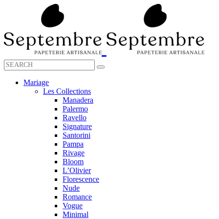
Mariage
Les Collections
Manadera
Palermo
Ravello
Signature
Santorini
Pampa
Rivage
Bloom
L’Olivier
Florescence
Nude
Romance
Vogue
Minimal