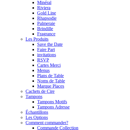
Minéral
Riviera
Gold Line
Rhapsodie
Palmeraie
Brindille
Fragrance
Les Produits
Save the Date
Faire Part
invitations
RSVP
Cartes Merci
Menus
Plans de Table
Noms de Table
Marque Places
Cachets de Cire
Tampons
Tampons Motifs
Tampons Adresse
Échantillons
Les Options
Comment commander?
Commande Collection