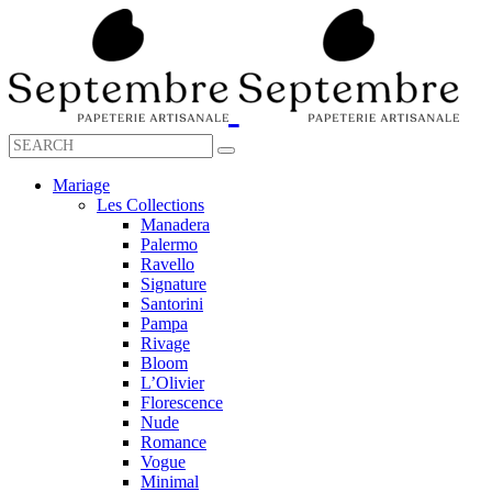
Mariage
Les Collections
Manadera
Palermo
Ravello
Signature
Santorini
Pampa
Rivage
Bloom
L’Olivier
Florescence
Nude
Romance
Vogue
Minimal