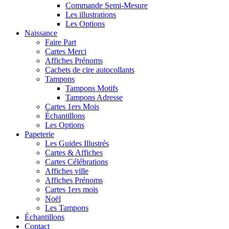
Commande Semi-Mesure
Les illustrations
Les Options
Naissance
Faire Part
Cartes Merci
Affiches Prénoms
Cachets de cire autocollants
Tampons
Tampons Motifs
Tampons Adresse
Cartes 1ers Mois
Échantillons
Les Options
Papeterie
Les Guides Illustrés
Cartes & Affiches
Cartes Célébrations
Affiches ville
Affiches Prénoms
Cartes 1ers mois
Noël
Les Tampons
Échantillons
Contact