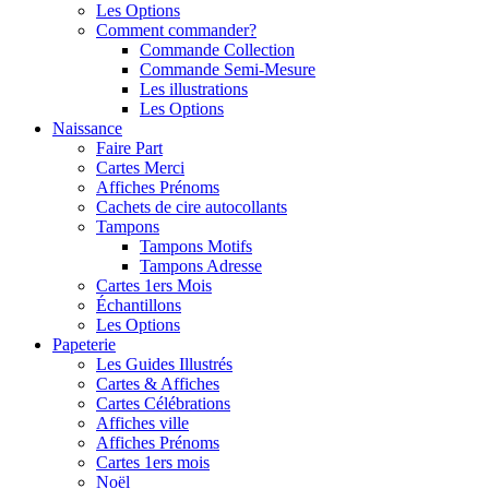
Les Options
Comment commander?
Commande Collection
Commande Semi-Mesure
Les illustrations
Les Options
Naissance
Faire Part
Cartes Merci
Affiches Prénoms
Cachets de cire autocollants
Tampons
Tampons Motifs
Tampons Adresse
Cartes 1ers Mois
Échantillons
Les Options
Papeterie
Les Guides Illustrés
Cartes & Affiches
Cartes Célébrations
Affiches ville
Affiches Prénoms
Cartes 1ers mois
Noël