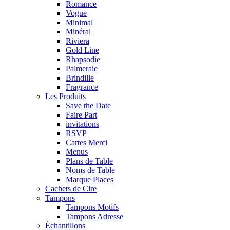
Romance
Vogue
Minimal
Minéral
Riviera
Gold Line
Rhapsodie
Palmeraie
Brindille
Fragrance
Les Produits
Save the Date
Faire Part
invitations
RSVP
Cartes Merci
Menus
Plans de Table
Noms de Table
Marque Places
Cachets de Cire
Tampons
Tampons Motifs
Tampons Adresse
Échantillons