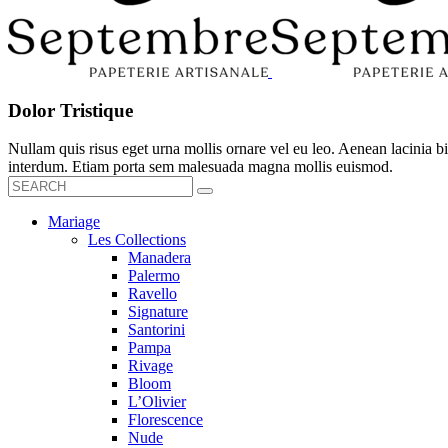
Dolor Tristique
Nullam quis risus eget urna mollis ornare vel eu leo. Aenean lacinia
interdum. Etiam porta sem malesuada magna mollis euismod.
Mariage
Les Collections
Manadera
Palermo
Ravello
Signature
Santorini
Pampa
Rivage
Bloom
L’Olivier
Florescence
Nude