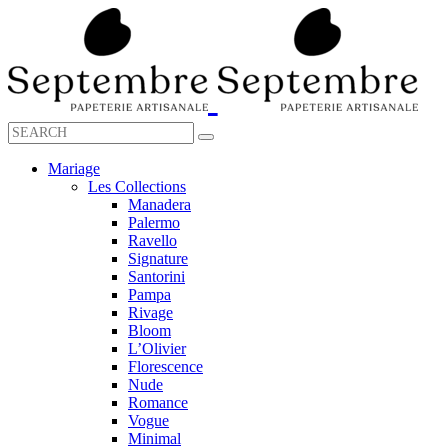
Mariage
Les Collections
Manadera
Palermo
Ravello
Signature
Santorini
Pampa
Rivage
Bloom
L’Olivier
Florescence
Nude
Romance
Vogue
Minimal