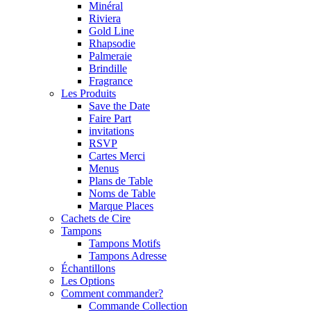
Minéral
Riviera
Gold Line
Rhapsodie
Palmeraie
Brindille
Fragrance
Les Produits
Save the Date
Faire Part
invitations
RSVP
Cartes Merci
Menus
Plans de Table
Noms de Table
Marque Places
Cachets de Cire
Tampons
Tampons Motifs
Tampons Adresse
Échantillons
Les Options
Comment commander?
Commande Collection