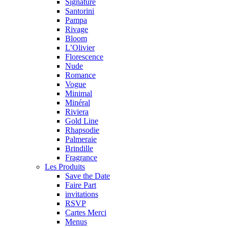
Signature
Santorini
Pampa
Rivage
Bloom
L’Olivier
Florescence
Nude
Romance
Vogue
Minimal
Minéral
Riviera
Gold Line
Rhapsodie
Palmeraie
Brindille
Fragrance
Les Produits
Save the Date
Faire Part
invitations
RSVP
Cartes Merci
Menus