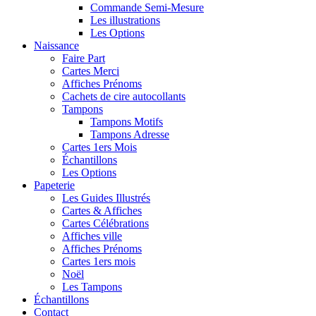
Commande Semi-Mesure
Les illustrations
Les Options
Naissance
Faire Part
Cartes Merci
Affiches Prénoms
Cachets de cire autocollants
Tampons
Tampons Motifs
Tampons Adresse
Cartes 1ers Mois
Échantillons
Les Options
Papeterie
Les Guides Illustrés
Cartes & Affiches
Cartes Célébrations
Affiches ville
Affiches Prénoms
Cartes 1ers mois
Noël
Les Tampons
Échantillons
Contact