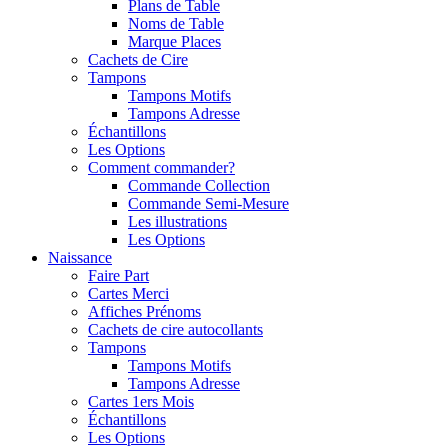
Plans de Table
Noms de Table
Marque Places
Cachets de Cire
Tampons
Tampons Motifs
Tampons Adresse
Échantillons
Les Options
Comment commander?
Commande Collection
Commande Semi-Mesure
Les illustrations
Les Options
Naissance
Faire Part
Cartes Merci
Affiches Prénoms
Cachets de cire autocollants
Tampons
Tampons Motifs
Tampons Adresse
Cartes 1ers Mois
Échantillons
Les Options