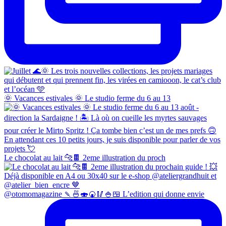
🌞 Vacances estivales 🌞 Le studio ferme du 6 au 13
Le chocolat au lait 🐆🍫 2eme illustration du proch
@otomomagazine 🍡🍜🍣🍘🥢🍚🍱 L’edition qui donne envie