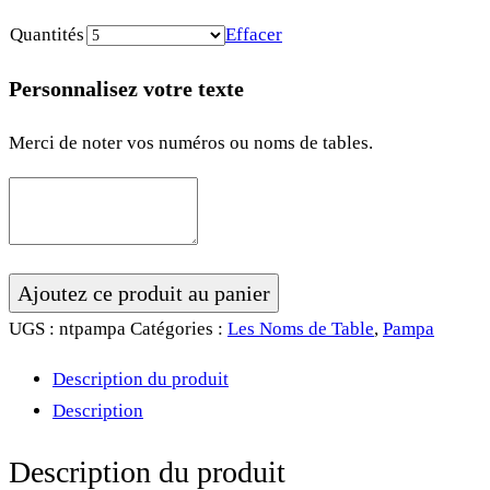
Quantités
Effacer
Personnalisez votre texte
Merci de noter vos numéros ou noms de tables.
quantité
Ajoutez ce produit au panier
de
UGS :
ntpampa
Catégories :
Les Noms de Table
,
Pampa
Nom
Description du produit
de
Description
table
•
Description du produit
Pampa