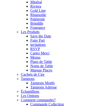
Minéral
Riviera
Gold Line
Rhapsodie
Palmeraie
Brindille
Fragrance
Les Produits
Save the Date
Faire Part
invitations
RSVP
Cartes Merci
Menus
Plans de Table
Noms de Table
Marque Places
Cachets de Cire
Tampons
Tampons Motifs
Tampons Adresse
Échantillons
Les Options
Comment commander?
Commande Collection