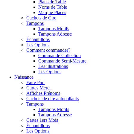
Plans de Table
Noms de Table
Marque Places
Cachets de Cire
Tampons
Tampons Motifs
Tampons Adresse
Échantillons
Les Options
Comment commander?
Commande Collection
Commande Semi-Mesure
Les illustrations
Les Options
Naissance
Faire Part
Cartes Merci
Affiches Prénoms
Cachets de cire autocollants
Tampons
Tampons Motifs
Tampons Adresse
Cartes 1ers Mois
Échantillons
Les Options