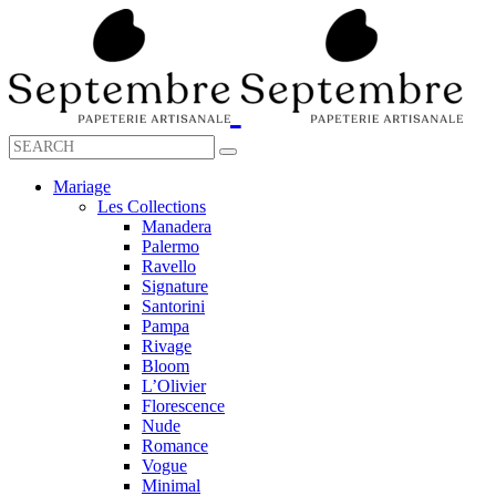
Mariage
Les Collections
Manadera
Palermo
Ravello
Signature
Santorini
Pampa
Rivage
Bloom
L’Olivier
Florescence
Nude
Romance
Vogue
Minimal