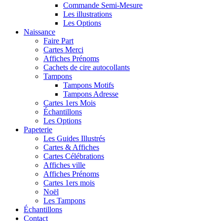
Commande Semi-Mesure
Les illustrations
Les Options
Naissance
Faire Part
Cartes Merci
Affiches Prénoms
Cachets de cire autocollants
Tampons
Tampons Motifs
Tampons Adresse
Cartes 1ers Mois
Échantillons
Les Options
Papeterie
Les Guides Illustrés
Cartes & Affiches
Cartes Célébrations
Affiches ville
Affiches Prénoms
Cartes 1ers mois
Noël
Les Tampons
Échantillons
Contact