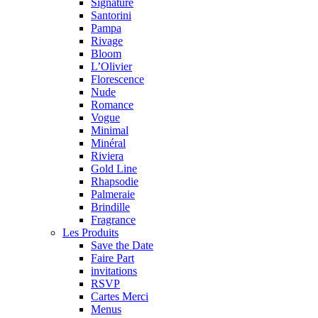
Signature
Santorini
Pampa
Rivage
Bloom
L’Olivier
Florescence
Nude
Romance
Vogue
Minimal
Minéral
Riviera
Gold Line
Rhapsodie
Palmeraie
Brindille
Fragrance
Les Produits
Save the Date
Faire Part
invitations
RSVP
Cartes Merci
Menus