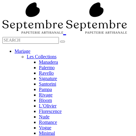
Mariage
Les Collections
Manadera
Palermo
Ravello
Signature
Santorini
Pampa
Rivage
Bloom
L’Olivier
Florescence
Nude
Romance
Vogue
Minimal