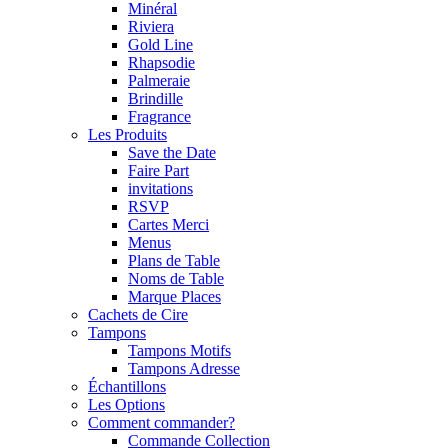
Minéral
Riviera
Gold Line
Rhapsodie
Palmeraie
Brindille
Fragrance
Les Produits
Save the Date
Faire Part
invitations
RSVP
Cartes Merci
Menus
Plans de Table
Noms de Table
Marque Places
Cachets de Cire
Tampons
Tampons Motifs
Tampons Adresse
Échantillons
Les Options
Comment commander?
Commande Collection