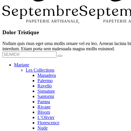
Dolor Tristique
Nullam quis risus eget urna mollis ornare vel eu leo. Aenean lacinia
interdum. Etiam porta sem malesuada magna mollis euismod.
Mariage
Les Collections
Manadera
Palermo
Ravello
Signature
Santorini
Pampa
Rivage
Bloom
L’Olivier
Florescence
Nude