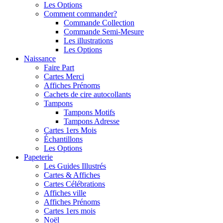
Les Options
Comment commander?
Commande Collection
Commande Semi-Mesure
Les illustrations
Les Options
Naissance
Faire Part
Cartes Merci
Affiches Prénoms
Cachets de cire autocollants
Tampons
Tampons Motifs
Tampons Adresse
Cartes 1ers Mois
Échantillons
Les Options
Papeterie
Les Guides Illustrés
Cartes & Affiches
Cartes Célébrations
Affiches ville
Affiches Prénoms
Cartes 1ers mois
Noël