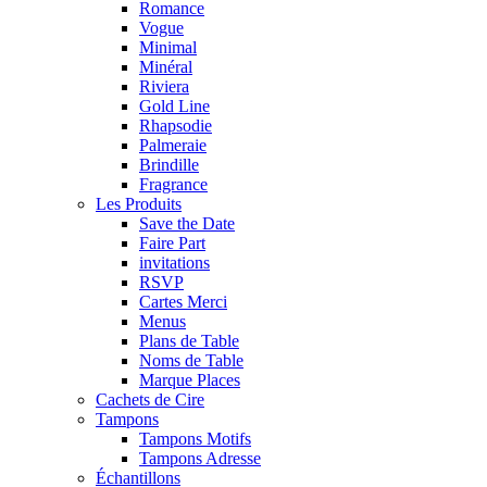
Romance
Vogue
Minimal
Minéral
Riviera
Gold Line
Rhapsodie
Palmeraie
Brindille
Fragrance
Les Produits
Save the Date
Faire Part
invitations
RSVP
Cartes Merci
Menus
Plans de Table
Noms de Table
Marque Places
Cachets de Cire
Tampons
Tampons Motifs
Tampons Adresse
Échantillons