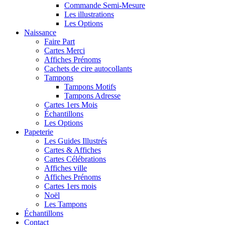
Commande Semi-Mesure
Les illustrations
Les Options
Naissance
Faire Part
Cartes Merci
Affiches Prénoms
Cachets de cire autocollants
Tampons
Tampons Motifs
Tampons Adresse
Cartes 1ers Mois
Échantillons
Les Options
Papeterie
Les Guides Illustrés
Cartes & Affiches
Cartes Célébrations
Affiches ville
Affiches Prénoms
Cartes 1ers mois
Noël
Les Tampons
Échantillons
Contact