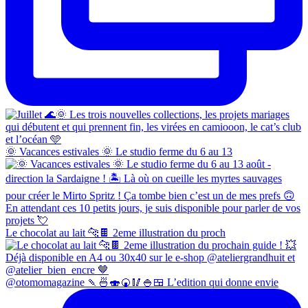
🌞 Vacances estivales 🌞 Le studio ferme du 6 au 13
Le chocolat au lait 🐆🍫 2eme illustration du proch
@otomomagazine 🍡🍜🍣🍘🥢🍚🍱 L’edition qui donne envie