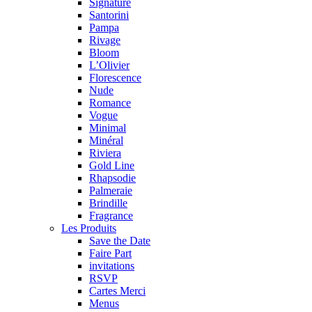
Signature
Santorini
Pampa
Rivage
Bloom
L’Olivier
Florescence
Nude
Romance
Vogue
Minimal
Minéral
Riviera
Gold Line
Rhapsodie
Palmeraie
Brindille
Fragrance
Les Produits
Save the Date
Faire Part
invitations
RSVP
Cartes Merci
Menus