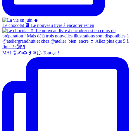
Le chocolat 🍫 Le nouveau livre à encadrer est en
MAI 🌞✍️🪩🍦🫶🫠 Tout ça !