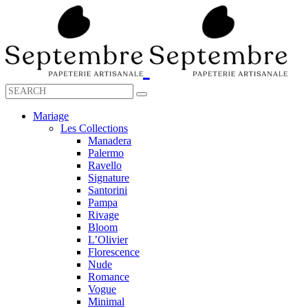
Mariage
Les Collections
Manadera
Palermo
Ravello
Signature
Santorini
Pampa
Rivage
Bloom
L’Olivier
Florescence
Nude
Romance
Vogue
Minimal