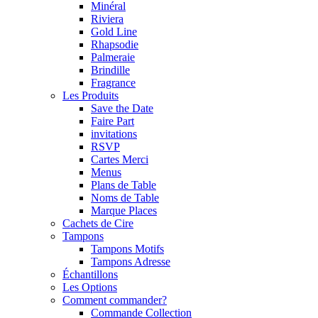
Minéral
Riviera
Gold Line
Rhapsodie
Palmeraie
Brindille
Fragrance
Les Produits
Save the Date
Faire Part
invitations
RSVP
Cartes Merci
Menus
Plans de Table
Noms de Table
Marque Places
Cachets de Cire
Tampons
Tampons Motifs
Tampons Adresse
Échantillons
Les Options
Comment commander?
Commande Collection