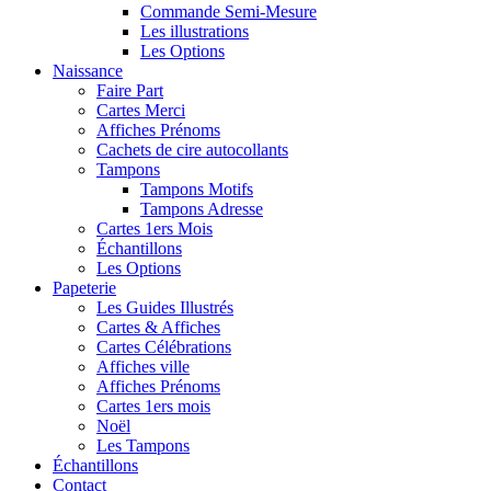
Commande Semi-Mesure
Les illustrations
Les Options
Naissance
Faire Part
Cartes Merci
Affiches Prénoms
Cachets de cire autocollants
Tampons
Tampons Motifs
Tampons Adresse
Cartes 1ers Mois
Échantillons
Les Options
Papeterie
Les Guides Illustrés
Cartes & Affiches
Cartes Célébrations
Affiches ville
Affiches Prénoms
Cartes 1ers mois
Noël
Les Tampons
Échantillons
Contact