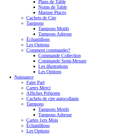
Plans de Table
Noms de Table
Marque Places
Cachets de Cire
Tampons
Tampons Motifs
Tampons Adresse
Échantillons
Les Options
Comment commander?
Commande Collection
Commande Semi-Mesure
Les illustrations
Les Options
Naissance
Faire Part
Cartes Merci
Affiches Prénoms
Cachets de cire autocollants
Tampons
Tampons Motifs
Tampons Adresse
Cartes 1ers Mois
Échantillons
Les Options