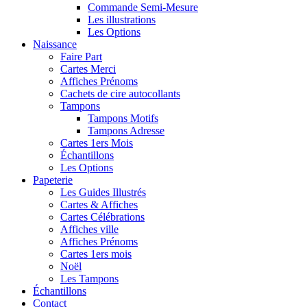
Commande Semi-Mesure
Les illustrations
Les Options
Naissance
Faire Part
Cartes Merci
Affiches Prénoms
Cachets de cire autocollants
Tampons
Tampons Motifs
Tampons Adresse
Cartes 1ers Mois
Échantillons
Les Options
Papeterie
Les Guides Illustrés
Cartes & Affiches
Cartes Célébrations
Affiches ville
Affiches Prénoms
Cartes 1ers mois
Noël
Les Tampons
Échantillons
Contact