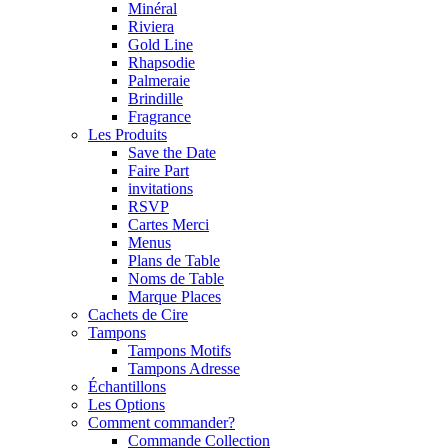
Minéral
Riviera
Gold Line
Rhapsodie
Palmeraie
Brindille
Fragrance
Les Produits
Save the Date
Faire Part
invitations
RSVP
Cartes Merci
Menus
Plans de Table
Noms de Table
Marque Places
Cachets de Cire
Tampons
Tampons Motifs
Tampons Adresse
Échantillons
Les Options
Comment commander?
Commande Collection