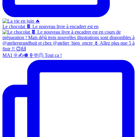
Le chocolat 🍫 Le nouveau livre à encadrer est en
MAI 🌞✍️🪩🍦🫶🫠 Tout ça !