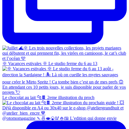
🌞 Vacances estivales 🌞 Le studio ferme du 6 au 13
Le chocolat au lait 🐆🍫 2eme illustration du proch
@otomomagazine 🍡🍜🍣🍘🥢🍚🍱 L’edition qui donne envie