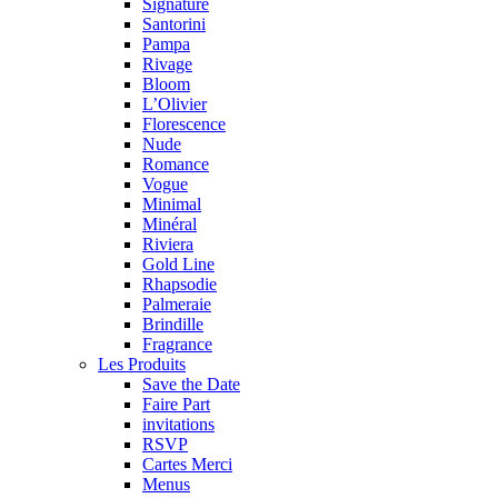
Signature
Santorini
Pampa
Rivage
Bloom
L’Olivier
Florescence
Nude
Romance
Vogue
Minimal
Minéral
Riviera
Gold Line
Rhapsodie
Palmeraie
Brindille
Fragrance
Les Produits
Save the Date
Faire Part
invitations
RSVP
Cartes Merci
Menus