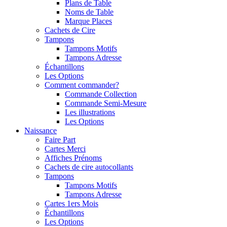
Plans de Table
Noms de Table
Marque Places
Cachets de Cire
Tampons
Tampons Motifs
Tampons Adresse
Échantillons
Les Options
Comment commander?
Commande Collection
Commande Semi-Mesure
Les illustrations
Les Options
Naissance
Faire Part
Cartes Merci
Affiches Prénoms
Cachets de cire autocollants
Tampons
Tampons Motifs
Tampons Adresse
Cartes 1ers Mois
Échantillons
Les Options