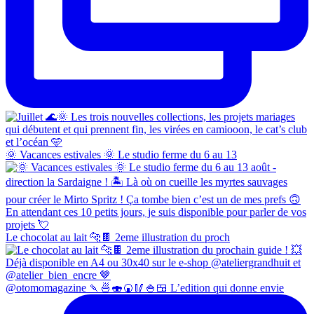
🌞 Vacances estivales 🌞 Le studio ferme du 6 au 13
Le chocolat au lait 🐆🍫 2eme illustration du proch
@otomomagazine 🍡🍜🍣🍘🥢🍚🍱 L’edition qui donne envie