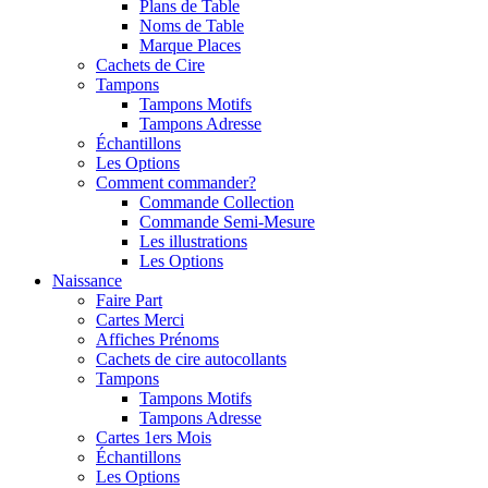
Plans de Table
Noms de Table
Marque Places
Cachets de Cire
Tampons
Tampons Motifs
Tampons Adresse
Échantillons
Les Options
Comment commander?
Commande Collection
Commande Semi-Mesure
Les illustrations
Les Options
Naissance
Faire Part
Cartes Merci
Affiches Prénoms
Cachets de cire autocollants
Tampons
Tampons Motifs
Tampons Adresse
Cartes 1ers Mois
Échantillons
Les Options