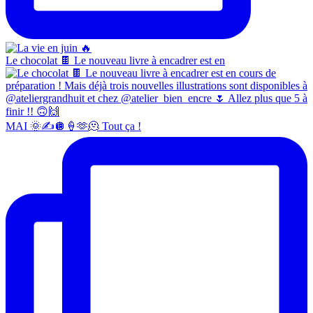
Le chocolat 🍫 Le nouveau livre à encadrer est en
MAI 🌞✍️🪩🍦🫶🫠 Tout ça !