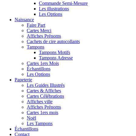
Commande Semi-Mesure
Les illustrations
Les Options
Naissance
Faire Part
Cartes Merci
Affiches Prénoms
Cachets de cire autocollants
Tampons
Tampons Motifs
Tampons Adresse
Cartes 1ers Mois
Échantillons
Les Options
Papeterie
Les Guides Illustrés
Cartes & Affiches
Cartes Célébrations
Affiches ville
Affiches Prénoms
Cartes 1ers mois
Noël
Les Tampons
Échantillons
Contact