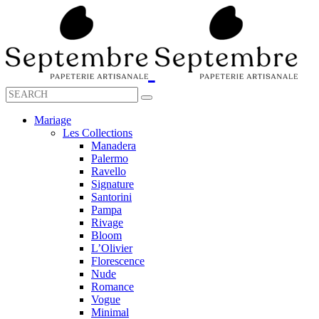
Mariage
Les Collections
Manadera
Palermo
Ravello
Signature
Santorini
Pampa
Rivage
Bloom
L’Olivier
Florescence
Nude
Romance
Vogue
Minimal