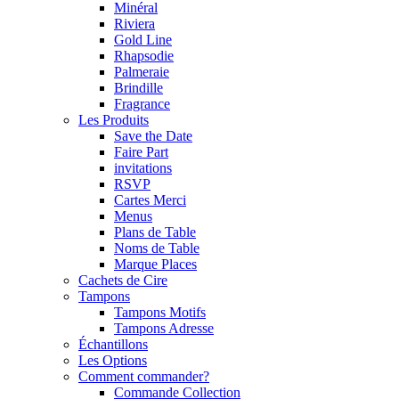
Minéral
Riviera
Gold Line
Rhapsodie
Palmeraie
Brindille
Fragrance
Les Produits
Save the Date
Faire Part
invitations
RSVP
Cartes Merci
Menus
Plans de Table
Noms de Table
Marque Places
Cachets de Cire
Tampons
Tampons Motifs
Tampons Adresse
Échantillons
Les Options
Comment commander?
Commande Collection