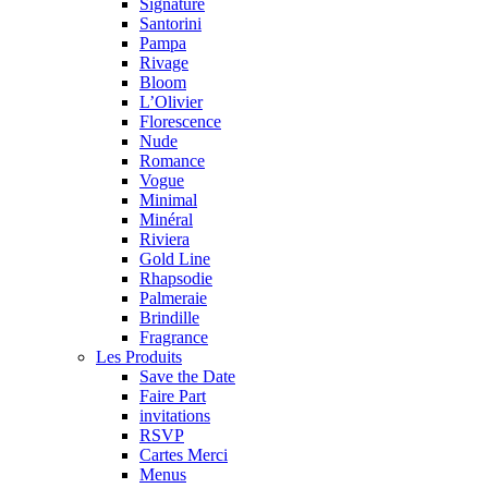
Signature
Santorini
Pampa
Rivage
Bloom
L’Olivier
Florescence
Nude
Romance
Vogue
Minimal
Minéral
Riviera
Gold Line
Rhapsodie
Palmeraie
Brindille
Fragrance
Les Produits
Save the Date
Faire Part
invitations
RSVP
Cartes Merci
Menus