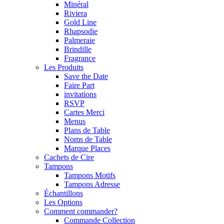
Minéral
Riviera
Gold Line
Rhapsodie
Palmeraie
Brindille
Fragrance
Les Produits
Save the Date
Faire Part
invitations
RSVP
Cartes Merci
Menus
Plans de Table
Noms de Table
Marque Places
Cachets de Cire
Tampons
Tampons Motifs
Tampons Adresse
Échantillons
Les Options
Comment commander?
Commande Collection