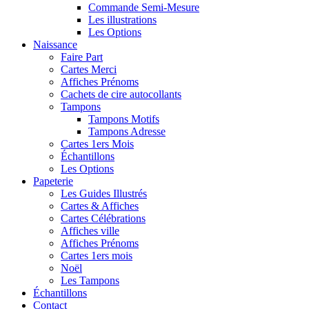
Commande Semi-Mesure
Les illustrations
Les Options
Naissance
Faire Part
Cartes Merci
Affiches Prénoms
Cachets de cire autocollants
Tampons
Tampons Motifs
Tampons Adresse
Cartes 1ers Mois
Échantillons
Les Options
Papeterie
Les Guides Illustrés
Cartes & Affiches
Cartes Célébrations
Affiches ville
Affiches Prénoms
Cartes 1ers mois
Noël
Les Tampons
Échantillons
Contact