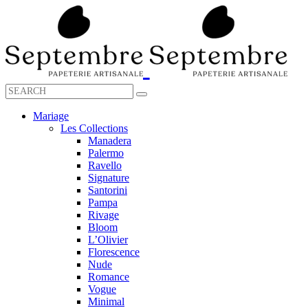
Mariage
Les Collections
Manadera
Palermo
Ravello
Signature
Santorini
Pampa
Rivage
Bloom
L’Olivier
Florescence
Nude
Romance
Vogue
Minimal