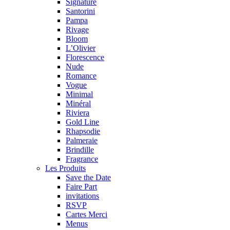
Signature
Santorini
Pampa
Rivage
Bloom
L’Olivier
Florescence
Nude
Romance
Vogue
Minimal
Minéral
Riviera
Gold Line
Rhapsodie
Palmeraie
Brindille
Fragrance
Les Produits
Save the Date
Faire Part
invitations
RSVP
Cartes Merci
Menus