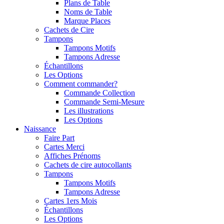
Plans de Table
Noms de Table
Marque Places
Cachets de Cire
Tampons
Tampons Motifs
Tampons Adresse
Échantillons
Les Options
Comment commander?
Commande Collection
Commande Semi-Mesure
Les illustrations
Les Options
Naissance
Faire Part
Cartes Merci
Affiches Prénoms
Cachets de cire autocollants
Tampons
Tampons Motifs
Tampons Adresse
Cartes 1ers Mois
Échantillons
Les Options