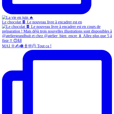
Le chocolat 🍫 Le nouveau livre à encadrer est en
MAI 🌞✍️🪩🍦🫶🫠 Tout ça !