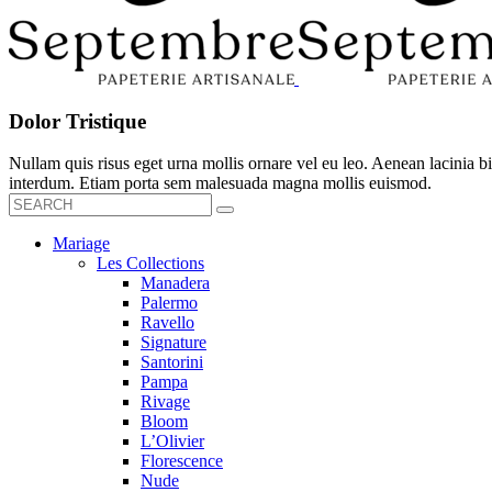
Dolor Tristique
Nullam quis risus eget urna mollis ornare vel eu leo. Aenean lacinia
interdum. Etiam porta sem malesuada magna mollis euismod.
Mariage
Les Collections
Manadera
Palermo
Ravello
Signature
Santorini
Pampa
Rivage
Bloom
L’Olivier
Florescence
Nude