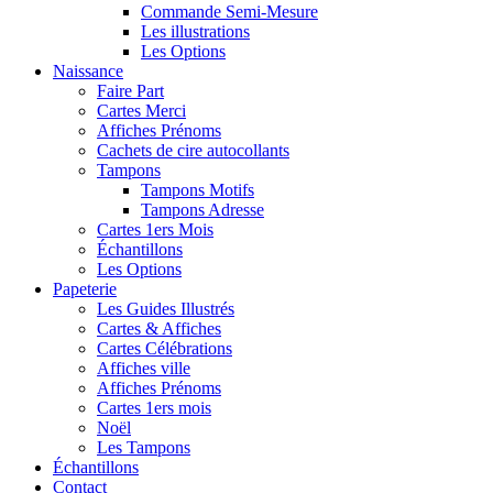
Commande Semi-Mesure
Les illustrations
Les Options
Naissance
Faire Part
Cartes Merci
Affiches Prénoms
Cachets de cire autocollants
Tampons
Tampons Motifs
Tampons Adresse
Cartes 1ers Mois
Échantillons
Les Options
Papeterie
Les Guides Illustrés
Cartes & Affiches
Cartes Célébrations
Affiches ville
Affiches Prénoms
Cartes 1ers mois
Noël
Les Tampons
Échantillons
Contact