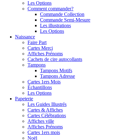
Les Options
Comment commander?
Commande Collection
Commande Semi-Mesure
Les illustrations
Les Options
Naissance
Faire Part
Cartes Merci
Affiches Prénoms
Cachets de cire autocollants
Tampons
Tampons Motifs
Tampons Adresse
Cartes 1ers Mois
Échantillons
Les Options
Papeterie
Les Guides Illustrés
Cartes & Affiches
Cartes Célébrations
Affiches ville
Affiches Prénoms
Cartes 1ers mois
Noël