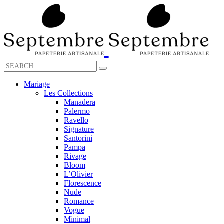
Mariage
Les Collections
Manadera
Palermo
Ravello
Signature
Santorini
Pampa
Rivage
Bloom
L’Olivier
Florescence
Nude
Romance
Vogue
Minimal