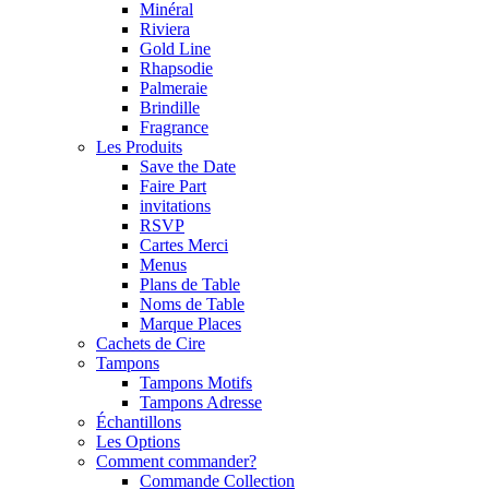
Minéral
Riviera
Gold Line
Rhapsodie
Palmeraie
Brindille
Fragrance
Les Produits
Save the Date
Faire Part
invitations
RSVP
Cartes Merci
Menus
Plans de Table
Noms de Table
Marque Places
Cachets de Cire
Tampons
Tampons Motifs
Tampons Adresse
Échantillons
Les Options
Comment commander?
Commande Collection