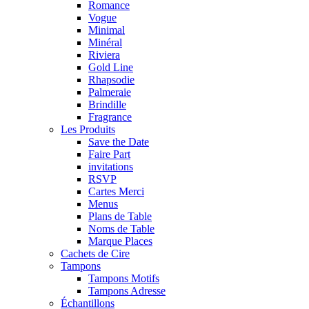
Romance
Vogue
Minimal
Minéral
Riviera
Gold Line
Rhapsodie
Palmeraie
Brindille
Fragrance
Les Produits
Save the Date
Faire Part
invitations
RSVP
Cartes Merci
Menus
Plans de Table
Noms de Table
Marque Places
Cachets de Cire
Tampons
Tampons Motifs
Tampons Adresse
Échantillons