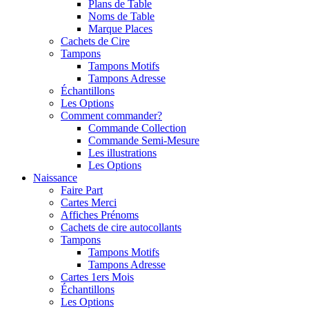
Plans de Table
Noms de Table
Marque Places
Cachets de Cire
Tampons
Tampons Motifs
Tampons Adresse
Échantillons
Les Options
Comment commander?
Commande Collection
Commande Semi-Mesure
Les illustrations
Les Options
Naissance
Faire Part
Cartes Merci
Affiches Prénoms
Cachets de cire autocollants
Tampons
Tampons Motifs
Tampons Adresse
Cartes 1ers Mois
Échantillons
Les Options