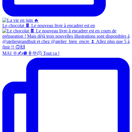
Le chocolat 🍫 Le nouveau livre à encadrer est en
MAI 🌞✍️🪩🍦🫶🫠 Tout ça !