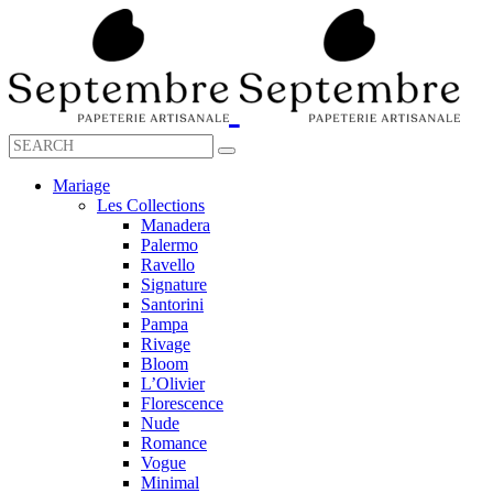
Mariage
Les Collections
Manadera
Palermo
Ravello
Signature
Santorini
Pampa
Rivage
Bloom
L’Olivier
Florescence
Nude
Romance
Vogue
Minimal