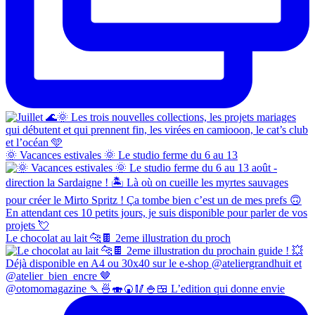
🌞 Vacances estivales 🌞 Le studio ferme du 6 au 13
Le chocolat au lait 🐆🍫 2eme illustration du proch
@otomomagazine 🍡🍜🍣🍘🥢🍚🍱 L’edition qui donne envie