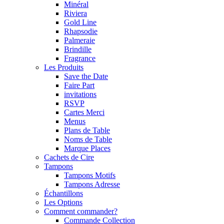
Minéral
Riviera
Gold Line
Rhapsodie
Palmeraie
Brindille
Fragrance
Les Produits
Save the Date
Faire Part
invitations
RSVP
Cartes Merci
Menus
Plans de Table
Noms de Table
Marque Places
Cachets de Cire
Tampons
Tampons Motifs
Tampons Adresse
Échantillons
Les Options
Comment commander?
Commande Collection