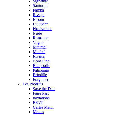
Signature
Santorini
Pampa
Rivage
Bloom
L’Olivier
Florescence
Nude
Romance
Vogue
Minimal
Minéral
Riviera
Gold Line
Rhapsodie
Palmeraie
Brindille
Fragrance
Les Produits
Save the Date
Faire Part
invitations
RSVP
Cartes Merci
Menus