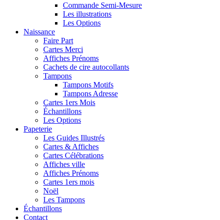
Commande Semi-Mesure
Les illustrations
Les Options
Naissance
Faire Part
Cartes Merci
Affiches Prénoms
Cachets de cire autocollants
Tampons
Tampons Motifs
Tampons Adresse
Cartes 1ers Mois
Échantillons
Les Options
Papeterie
Les Guides Illustrés
Cartes & Affiches
Cartes Célébrations
Affiches ville
Affiches Prénoms
Cartes 1ers mois
Noël
Les Tampons
Échantillons
Contact