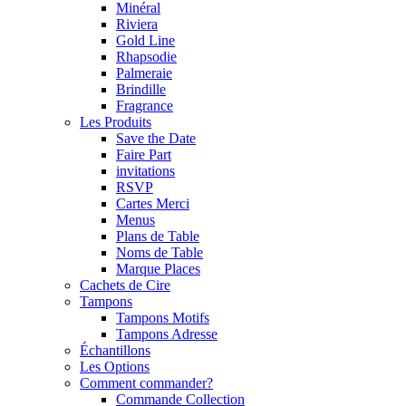
Minéral
Riviera
Gold Line
Rhapsodie
Palmeraie
Brindille
Fragrance
Les Produits
Save the Date
Faire Part
invitations
RSVP
Cartes Merci
Menus
Plans de Table
Noms de Table
Marque Places
Cachets de Cire
Tampons
Tampons Motifs
Tampons Adresse
Échantillons
Les Options
Comment commander?
Commande Collection