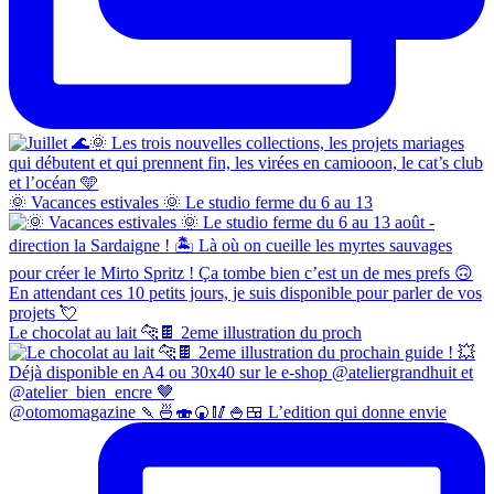
🌞 Vacances estivales 🌞 Le studio ferme du 6 au 13
Le chocolat au lait 🐆🍫 2eme illustration du proch
@otomomagazine 🍡🍜🍣🍘🥢🍚🍱 L’edition qui donne envie