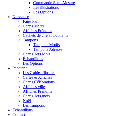
Commande Semi-Mesure
Les illustrations
Les Options
Naissance
Faire Part
Cartes Merci
Affiches Prénoms
Cachets de cire autocollants
Tampons
Tampons Motifs
Tampons Adresse
Cartes 1ers Mois
Échantillons
Les Options
Papeterie
Les Guides Illustrés
Cartes & Affiches
Cartes Célébrations
Affiches ville
Affiches Prénoms
Cartes 1ers mois
Noël
Les Tampons
Échantillons
Contact