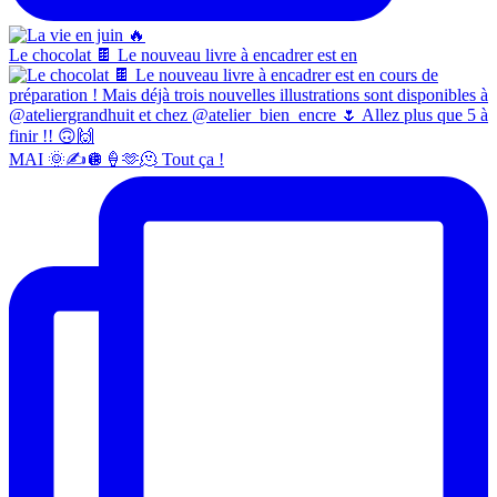
Le chocolat 🍫 Le nouveau livre à encadrer est en
MAI 🌞✍️🪩🍦🫶🫠 Tout ça !