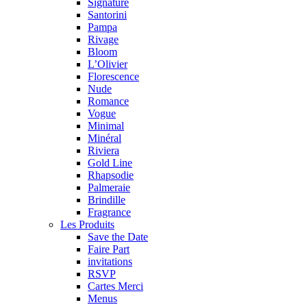
Signature
Santorini
Pampa
Rivage
Bloom
L’Olivier
Florescence
Nude
Romance
Vogue
Minimal
Minéral
Riviera
Gold Line
Rhapsodie
Palmeraie
Brindille
Fragrance
Les Produits
Save the Date
Faire Part
invitations
RSVP
Cartes Merci
Menus