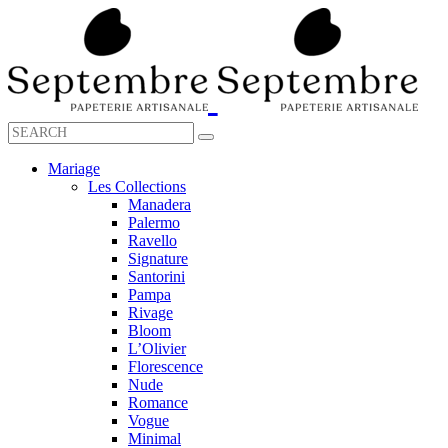
Mariage
Les Collections
Manadera
Palermo
Ravello
Signature
Santorini
Pampa
Rivage
Bloom
L’Olivier
Florescence
Nude
Romance
Vogue
Minimal