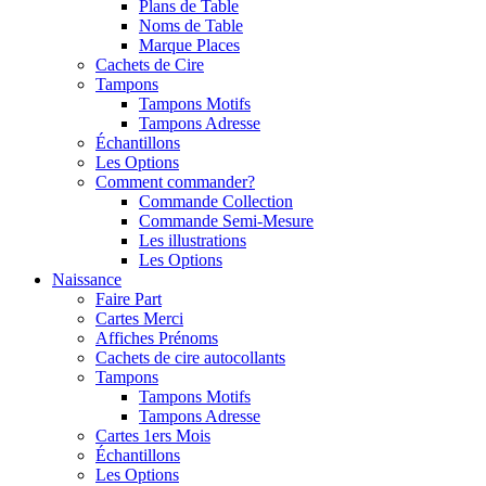
Plans de Table
Noms de Table
Marque Places
Cachets de Cire
Tampons
Tampons Motifs
Tampons Adresse
Échantillons
Les Options
Comment commander?
Commande Collection
Commande Semi-Mesure
Les illustrations
Les Options
Naissance
Faire Part
Cartes Merci
Affiches Prénoms
Cachets de cire autocollants
Tampons
Tampons Motifs
Tampons Adresse
Cartes 1ers Mois
Échantillons
Les Options