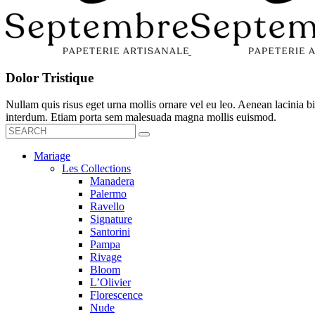
Dolor Tristique
Nullam quis risus eget urna mollis ornare vel eu leo. Aenean lacinia
interdum. Etiam porta sem malesuada magna mollis euismod.
Mariage
Les Collections
Manadera
Palermo
Ravello
Signature
Santorini
Pampa
Rivage
Bloom
L’Olivier
Florescence
Nude