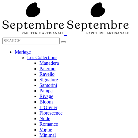
Mariage
Les Collections
Manadera
Palermo
Ravello
Signature
Santorini
Pampa
Rivage
Bloom
L’Olivier
Florescence
Nude
Romance
Vogue
Minimal