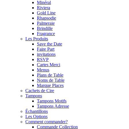
Minéral
Riviera
Gold Line
Rhapsodie
Palmeraie
Brindille
Fragrance
Les Produits
Save the Date
Faire Part
invitations
RSVP
Cartes Merci
Menus
Plans de Table
Noms de Table
Marque Places
Cachets de Cire
Tampons
Tampons Motifs
Tampons Adresse
Échantillons
Les Options
Comment commander?
Commande Collection