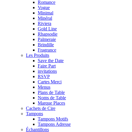
Romance
Vogue
Minimal
Minéral
Riviera
Gold Line
Rhapsodie
Palmeraie
Brindille
Fragrance
Les Produits
Save the Date
Faire Part
invitations
RSVP
Cartes Merci
Menus
Plans de Table
Noms de Table
Marque Places
Cachets de Cire
Tampons
Tampons Motifs
Tampons Adresse
Échantillons