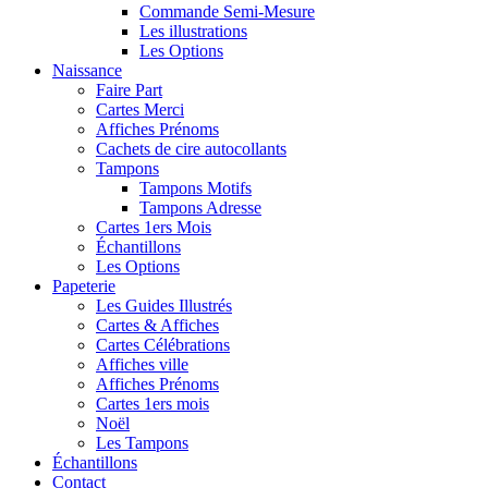
Commande Semi-Mesure
Les illustrations
Les Options
Naissance
Faire Part
Cartes Merci
Affiches Prénoms
Cachets de cire autocollants
Tampons
Tampons Motifs
Tampons Adresse
Cartes 1ers Mois
Échantillons
Les Options
Papeterie
Les Guides Illustrés
Cartes & Affiches
Cartes Célébrations
Affiches ville
Affiches Prénoms
Cartes 1ers mois
Noël
Les Tampons
Échantillons
Contact