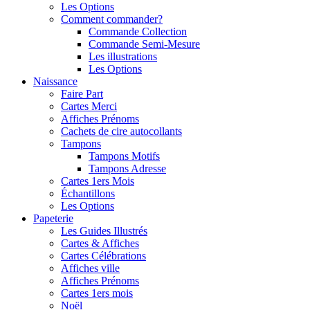
Les Options
Comment commander?
Commande Collection
Commande Semi-Mesure
Les illustrations
Les Options
Naissance
Faire Part
Cartes Merci
Affiches Prénoms
Cachets de cire autocollants
Tampons
Tampons Motifs
Tampons Adresse
Cartes 1ers Mois
Échantillons
Les Options
Papeterie
Les Guides Illustrés
Cartes & Affiches
Cartes Célébrations
Affiches ville
Affiches Prénoms
Cartes 1ers mois
Noël