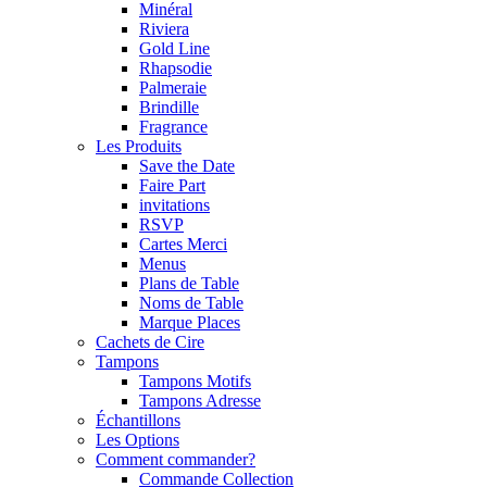
Minéral
Riviera
Gold Line
Rhapsodie
Palmeraie
Brindille
Fragrance
Les Produits
Save the Date
Faire Part
invitations
RSVP
Cartes Merci
Menus
Plans de Table
Noms de Table
Marque Places
Cachets de Cire
Tampons
Tampons Motifs
Tampons Adresse
Échantillons
Les Options
Comment commander?
Commande Collection