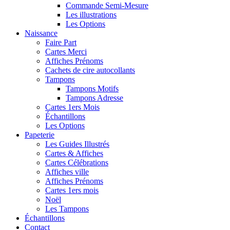
Commande Semi-Mesure
Les illustrations
Les Options
Naissance
Faire Part
Cartes Merci
Affiches Prénoms
Cachets de cire autocollants
Tampons
Tampons Motifs
Tampons Adresse
Cartes 1ers Mois
Échantillons
Les Options
Papeterie
Les Guides Illustrés
Cartes & Affiches
Cartes Célébrations
Affiches ville
Affiches Prénoms
Cartes 1ers mois
Noël
Les Tampons
Échantillons
Contact