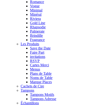
Romance
Vogue
Minimal
Minéral
Riviera
Gold Line
Rhapsodie
Palmeraie
Brindille
Fragrance
Les Produits
Save the Date
Faire Part
invitations
RSVP
Cartes Merci
Menus
Plans de Table
Noms de Table
Marque Places
Cachets de Cire
Tampons
Tampons Motifs
Tampons Adresse
Échantillons