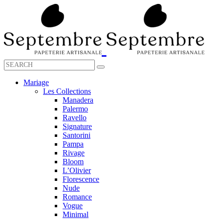
Mariage
Les Collections
Manadera
Palermo
Ravello
Signature
Santorini
Pampa
Rivage
Bloom
L’Olivier
Florescence
Nude
Romance
Vogue
Minimal