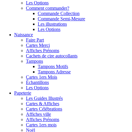
Les Options
Comment commander?
Commande Collection
Commande Semi-Mesure
Les illustrations
Les Options
Naissance
Faire Part
Cartes Merci
Affiches Prénoms
Cachets de cire autocollants
Tampons
Tampons Motifs
Tampons Adresse
Cartes 1ers Mois
Échantillons
Les Options
Papeterie
Les Guides Illustrés
Cartes & Affiches
Cartes Célébrations
Affiches ville
Affiches Prénoms
Cartes 1ers mois
Noël