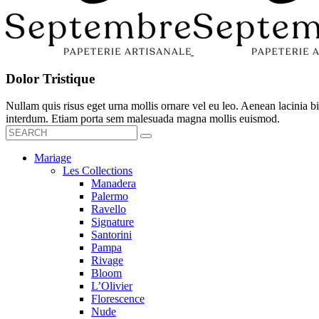
Dolor Tristique
Nullam quis risus eget urna mollis ornare vel eu leo. Aenean lacinia
interdum. Etiam porta sem malesuada magna mollis euismod.
Mariage
Les Collections
Manadera
Palermo
Ravello
Signature
Santorini
Pampa
Rivage
Bloom
L’Olivier
Florescence
Nude