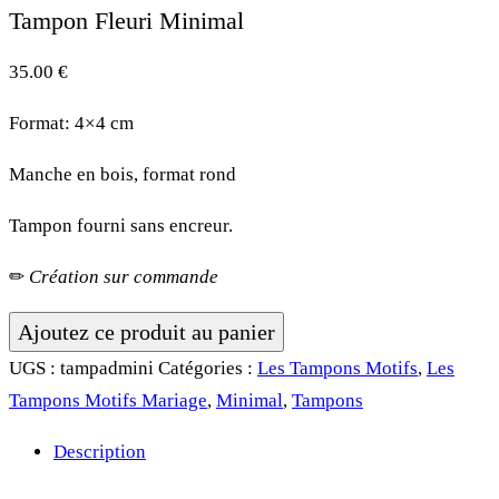
Tampon Fleuri Minimal
35.00
€
Format: 4×4 cm
Manche en bois, format rond
Tampon fourni sans encreur.
✏︎
Création sur commande
quantité
Ajoutez ce produit au panier
de
UGS :
tampadmini
Catégories :
Les Tampons Motifs
,
Les
Tampon
Tampons Motifs Mariage
,
Minimal
,
Tampons
Fleuri
Description
Minimal