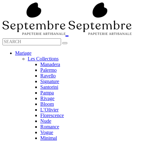
Mariage
Les Collections
Manadera
Palermo
Ravello
Signature
Santorini
Pampa
Rivage
Bloom
L’Olivier
Florescence
Nude
Romance
Vogue
Minimal