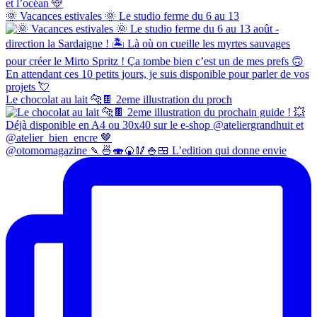
🌞 Vacances estivales 🌞 Le studio ferme du 6 au 13
Le chocolat au lait 🐆🍫 2eme illustration du proch
@otomomagazine 🍡🍜🍣🍘🥢🍚🍱 L’edition qui donne envie