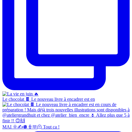
Le chocolat 🍫 Le nouveau livre à encadrer est en
MAI 🌞✍️🪩🍦🫶🫠 Tout ça !