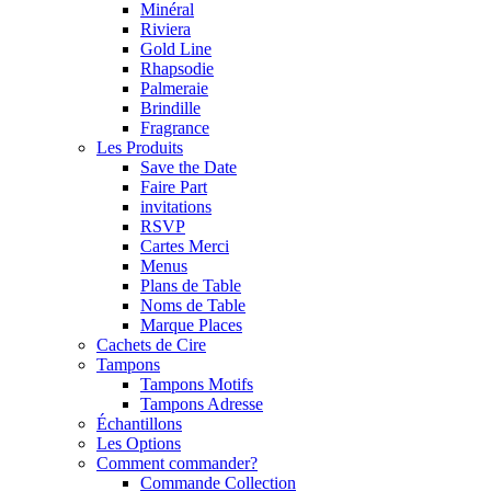
Minéral
Riviera
Gold Line
Rhapsodie
Palmeraie
Brindille
Fragrance
Les Produits
Save the Date
Faire Part
invitations
RSVP
Cartes Merci
Menus
Plans de Table
Noms de Table
Marque Places
Cachets de Cire
Tampons
Tampons Motifs
Tampons Adresse
Échantillons
Les Options
Comment commander?
Commande Collection