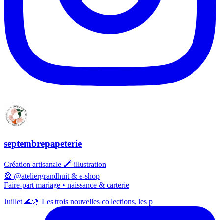
septembrepapeterie
Création artisanale 🖍️ illustration
🎡 @ateliergrandhuit & e-shop
Faire-part mariage • naissance & carterie
Juillet 🌊🌞 Les trois nouvelles collections, les p