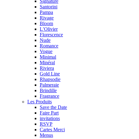
Signature
Santorini
Pampa
Rivage
Bloom
L’Olivier
Florescence
Nude
Romance
Vogue
Minimal
Minéral
Riviera
Gold Line
Rhapsodie
Palmeraie
Brindille
Fragrance
Les Produits
Save the Date
Faire Part
invitations
RSVP
Cartes Merci
Menus