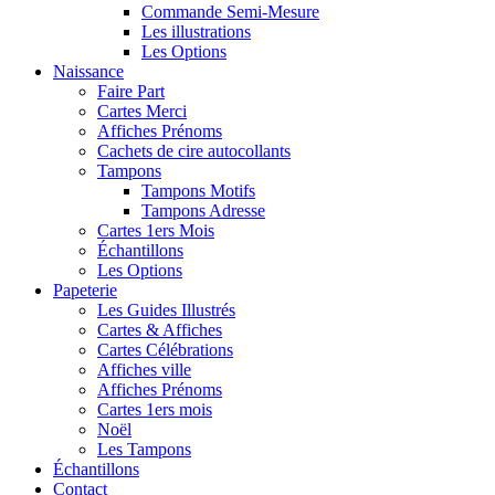
Commande Semi-Mesure
Les illustrations
Les Options
Naissance
Faire Part
Cartes Merci
Affiches Prénoms
Cachets de cire autocollants
Tampons
Tampons Motifs
Tampons Adresse
Cartes 1ers Mois
Échantillons
Les Options
Papeterie
Les Guides Illustrés
Cartes & Affiches
Cartes Célébrations
Affiches ville
Affiches Prénoms
Cartes 1ers mois
Noël
Les Tampons
Échantillons
Contact