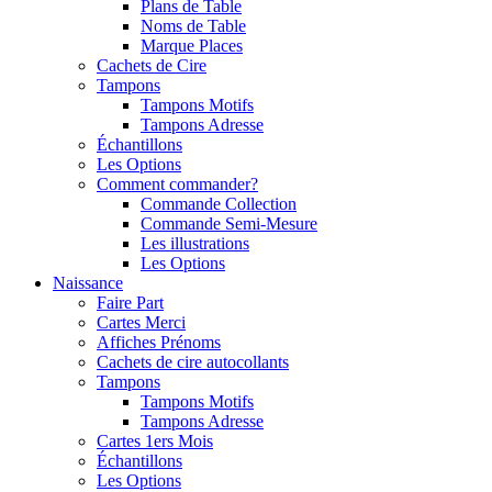
Plans de Table
Noms de Table
Marque Places
Cachets de Cire
Tampons
Tampons Motifs
Tampons Adresse
Échantillons
Les Options
Comment commander?
Commande Collection
Commande Semi-Mesure
Les illustrations
Les Options
Naissance
Faire Part
Cartes Merci
Affiches Prénoms
Cachets de cire autocollants
Tampons
Tampons Motifs
Tampons Adresse
Cartes 1ers Mois
Échantillons
Les Options