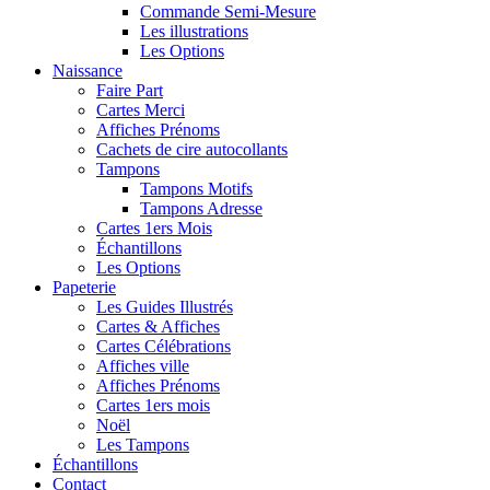
Commande Semi-Mesure
Les illustrations
Les Options
Naissance
Faire Part
Cartes Merci
Affiches Prénoms
Cachets de cire autocollants
Tampons
Tampons Motifs
Tampons Adresse
Cartes 1ers Mois
Échantillons
Les Options
Papeterie
Les Guides Illustrés
Cartes & Affiches
Cartes Célébrations
Affiches ville
Affiches Prénoms
Cartes 1ers mois
Noël
Les Tampons
Échantillons
Contact