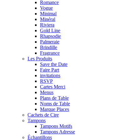
Romance
Vogue
Minimal
Minéral
Riviera
Gold Line
Rhapsodie
Palmeraie
Brindille
Fragrance
Les Produits
Save the Date
Faire Part
invitations
RSVP
Cartes Merci
Menus
Plans de Table
Noms de Table
Marque Places
Cachets de Cire
Tampons
Tampons Motifs
Tampons Adresse
Échantillons