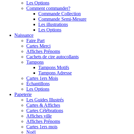
Les Options
Comment commander?
Commande Collection
Commande Semi-Mesure
Les illustrations
Les Options
Naissance
Faire Part
Cartes Merci
Affiches Prénoms
Cachets de cire autocollants
Tampons
Tampons Motifs
Tampons Adresse
Cartes 1ers Mois
Échantillons
Les Options
Papeterie
Les Guides Illustrés
Cartes & Affiches
Cartes Célébrations
Affiches ville
Affiches Prénoms
Cartes 1ers mois
Noël