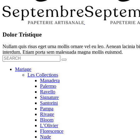
Dolor Tristique
Nullam quis risus eget urna mollis ornare vel eu leo. Aenean lacinia
interdum. Etiam porta sem malesuada magna mollis euismod.
Mariage
Les Collections
Manadera
Palermo
Ravello
Signature
Santorini
Pampa
Rivage
Bloom
L’Olivier
Florescence
Nude