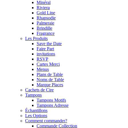
Minéral
Riviera
Gold Line
Rhapsodie
Palmeraie
Brindille
Fragrance
Les Produits
Save the Date
Faire Part
invitations
RSVP
Cartes Merci
Menus
Plans de Table
Noms de Table
Marque Places
Cachets de Cire
Tampons
Tampons Motifs
Tampons Adresse
Échantillons
Les Options
Comment commander?
Commande Collection