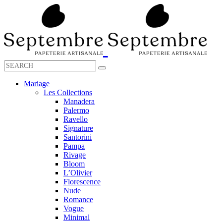
Mariage
Les Collections
Manadera
Palermo
Ravello
Signature
Santorini
Pampa
Rivage
Bloom
L’Olivier
Florescence
Nude
Romance
Vogue
Minimal