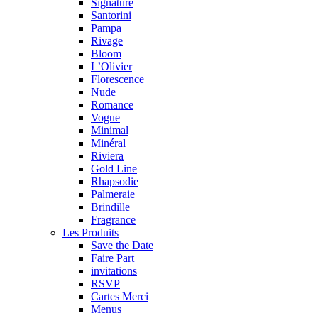
Signature
Santorini
Pampa
Rivage
Bloom
L’Olivier
Florescence
Nude
Romance
Vogue
Minimal
Minéral
Riviera
Gold Line
Rhapsodie
Palmeraie
Brindille
Fragrance
Les Produits
Save the Date
Faire Part
invitations
RSVP
Cartes Merci
Menus