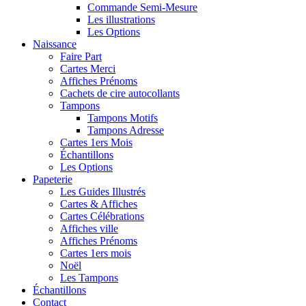
Commande Semi-Mesure
Les illustrations
Les Options
Naissance
Faire Part
Cartes Merci
Affiches Prénoms
Cachets de cire autocollants
Tampons
Tampons Motifs
Tampons Adresse
Cartes 1ers Mois
Échantillons
Les Options
Papeterie
Les Guides Illustrés
Cartes & Affiches
Cartes Célébrations
Affiches ville
Affiches Prénoms
Cartes 1ers mois
Noël
Les Tampons
Échantillons
Contact