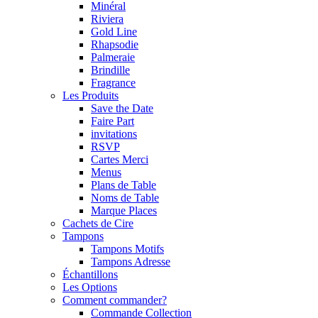
Minéral
Riviera
Gold Line
Rhapsodie
Palmeraie
Brindille
Fragrance
Les Produits
Save the Date
Faire Part
invitations
RSVP
Cartes Merci
Menus
Plans de Table
Noms de Table
Marque Places
Cachets de Cire
Tampons
Tampons Motifs
Tampons Adresse
Échantillons
Les Options
Comment commander?
Commande Collection