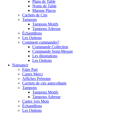
Plans de Table
Noms de Table
Marque Places
Cachets de Cire
Tampons
Tampons Motifs
Tampons Adresse
Échantillons
Les Options
Comment commander?
Commande Collection
Commande Semi-Mesure
Les illustrations
Les Options
Naissance
Faire Part
Cartes Merci
Affiches Prénoms
Cachets de cire autocollants
Tampons
Tampons Motifs
Tampons Adresse
Cartes 1ers Mois
Échantillons
Les Options