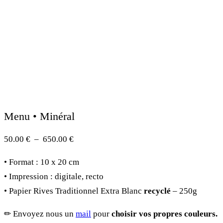
Menu • Minéral
Plage
50.00
€
–
650.00
€
de
• Format : 10 x 20 cm
prix :
• Impression : digitale, recto
50.00 €
• Papier Rives Traditionnel Extra Blanc
recyclé
– 250g
à
650.00 €
✏︎ Envoyez nous un
mail
pour
choisir vos propres couleurs.