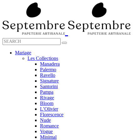
Mariage
Les Collections
Manadera
Palermo
Ravello
Signature
Santorini
Pampa
Rivage
Bloom
L’Olivier
Florescence
Nude
Romance
Vogue
Minimal