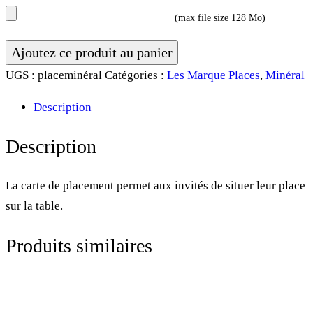
(max file size 128 Mo)
quantité
Ajoutez ce produit au panier
de
UGS :
placeminéral
Catégories :
Les Marque Places
,
Minéral
Carte
Description
de
placement
Description
•
Minéral
La carte de placement permet aux invités de situer leur place
sur la table.
Produits similaires