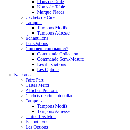
Plans de Table
Noms de Table
Marque Places
Cachets de Cire
Tampons
Tampons Motifs
Tampons Adresse
Échantillons
Les Options
Comment commander?
Commande Collection
Commande Semi-Mesure
Les illustrations
Les Options
Naissance
Faire Part
Cartes Merci
Affiches Prénoms
Cachets de cire autocollants
Tampons
Tampons Motifs
Tampons Adresse
Cartes 1ers Mois
Échantillons
Les Options