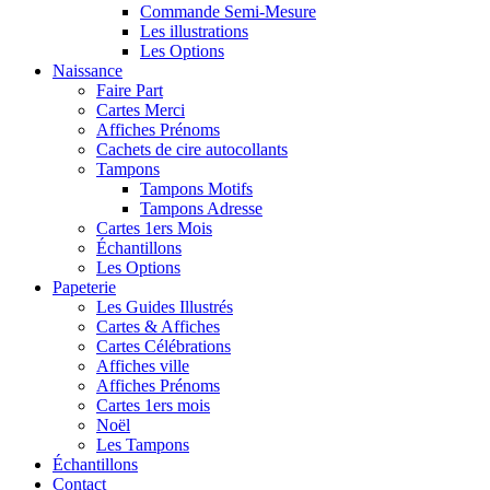
Commande Semi-Mesure
Les illustrations
Les Options
Naissance
Faire Part
Cartes Merci
Affiches Prénoms
Cachets de cire autocollants
Tampons
Tampons Motifs
Tampons Adresse
Cartes 1ers Mois
Échantillons
Les Options
Papeterie
Les Guides Illustrés
Cartes & Affiches
Cartes Célébrations
Affiches ville
Affiches Prénoms
Cartes 1ers mois
Noël
Les Tampons
Échantillons
Contact