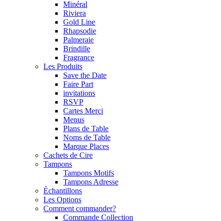
Minéral
Riviera
Gold Line
Rhapsodie
Palmeraie
Brindille
Fragrance
Les Produits
Save the Date
Faire Part
invitations
RSVP
Cartes Merci
Menus
Plans de Table
Noms de Table
Marque Places
Cachets de Cire
Tampons
Tampons Motifs
Tampons Adresse
Échantillons
Les Options
Comment commander?
Commande Collection