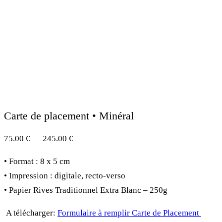
Carte de placement • Minéral
Plage
75.00
€
–
245.00
€
de
• Format : 8 x 5 cm
prix :
• Impression : digitale, recto-verso
75.00 €
• Papier Rives Traditionnel Extra Blanc – 250g
à
245.00 €
A télécharger:
Formulaire à remplir Carte de Placement