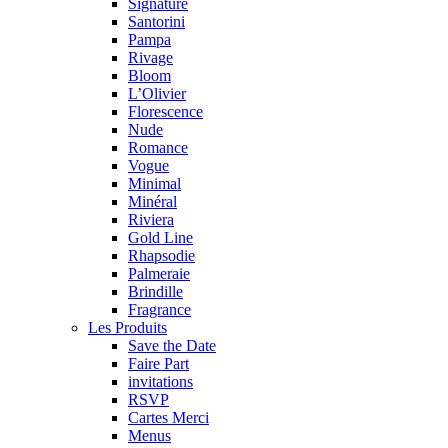
Signature
Santorini
Pampa
Rivage
Bloom
L’Olivier
Florescence
Nude
Romance
Vogue
Minimal
Minéral
Riviera
Gold Line
Rhapsodie
Palmeraie
Brindille
Fragrance
Les Produits
Save the Date
Faire Part
invitations
RSVP
Cartes Merci
Menus