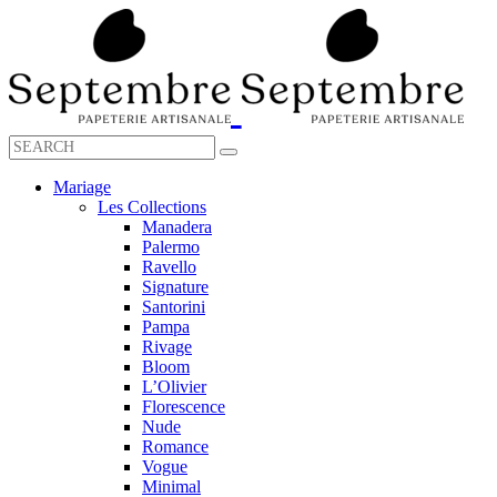
Mariage
Les Collections
Manadera
Palermo
Ravello
Signature
Santorini
Pampa
Rivage
Bloom
L’Olivier
Florescence
Nude
Romance
Vogue
Minimal