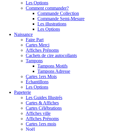
Les Options
Comment commander?
Commande Collection
Commande Semi-Mesure
Les illustrations
Les Options
Naissance
Faire Part
Cartes Merci
Affiches Prénoms
Cachets de cire autocollants
Tampons
Tampons Motifs
Tampons Adresse
Cartes 1ers Mois
Échantillons
Les Options
Papeterie
Les Guides Illustrés
Cartes & Affiches
Cartes Célébrations
Affiches ville
Affiches Prénoms
Cartes 1ers mois
Noël