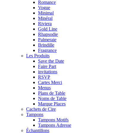
Romance
Vogue
Minimal
Minéral
Riviera
Gold Line
Rhapsodie
Palmeraie
Brindille
Fragrance
Les Produits
Save the Date
Faire Part
invitations
RSVP
Cartes Merci
Menus
Plans de Table
Noms de Table
Marque Places
Cachets de Cire
Tampons
Tampons Motifs
Tampons Adresse
Échantillons