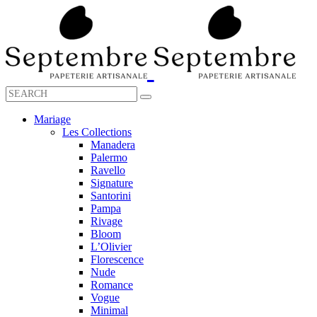
Mariage
Les Collections
Manadera
Palermo
Ravello
Signature
Santorini
Pampa
Rivage
Bloom
L’Olivier
Florescence
Nude
Romance
Vogue
Minimal