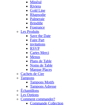
Minéral
Riviera
Gold Line
Rhapsodie
Palmeraie
Brindille
Fragrance
Les Produits
Save the Date
Faire Part
invitations
RSVP
Cartes Merci
Menus
Plans de Table
Noms de Table
Marque Places
Cachets de Cire
Tampons
Tampons Motifs
Tampons Adresse
Échantillons
Les Options
Comment commander?
Commande Collection