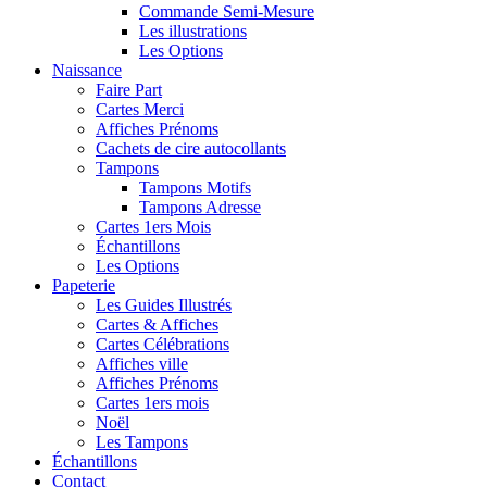
Commande Semi-Mesure
Les illustrations
Les Options
Naissance
Faire Part
Cartes Merci
Affiches Prénoms
Cachets de cire autocollants
Tampons
Tampons Motifs
Tampons Adresse
Cartes 1ers Mois
Échantillons
Les Options
Papeterie
Les Guides Illustrés
Cartes & Affiches
Cartes Célébrations
Affiches ville
Affiches Prénoms
Cartes 1ers mois
Noël
Les Tampons
Échantillons
Contact