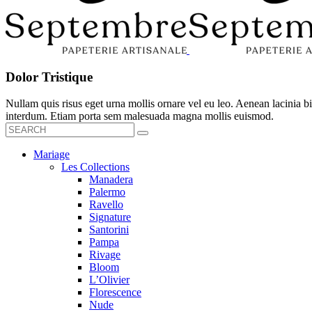
Dolor Tristique
Nullam quis risus eget urna mollis ornare vel eu leo. Aenean lacinia
interdum. Etiam porta sem malesuada magna mollis euismod.
Mariage
Les Collections
Manadera
Palermo
Ravello
Signature
Santorini
Pampa
Rivage
Bloom
L’Olivier
Florescence
Nude