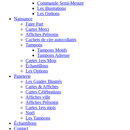
Commande Semi-Mesure
Les illustrations
Les Options
Naissance
Faire Part
Cartes Merci
Affiches Prénoms
Cachets de cire autocollants
Tampons
Tampons Motifs
Tampons Adresse
Cartes 1ers Mois
Échantillons
Les Options
Papeterie
Les Guides Illustrés
Cartes & Affiches
Cartes Célébrations
Affiches ville
Affiches Prénoms
Cartes 1ers mois
Noël
Les Tampons
Échantillons
Contact