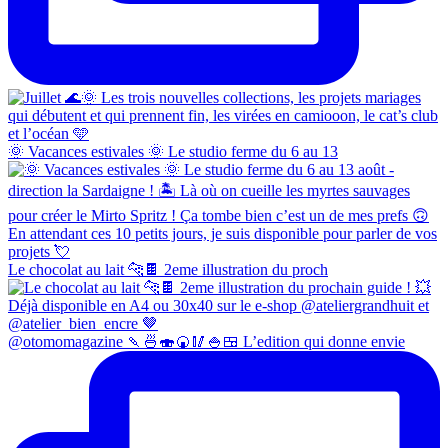
🌞 Vacances estivales 🌞 Le studio ferme du 6 au 13
Le chocolat au lait 🐆🍫 2eme illustration du proch
@otomomagazine 🍡🍜🍣🍘🥢🍚🍱 L’edition qui donne envie