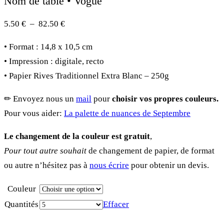
Nom de table • Vogue
Plage
5.50
€
–
82.50
€
de
• Format : 14,8 x 10,5 cm
prix :
• Impression : digitale, recto
5.50 €
• Papier Rives Traditionnel Extra Blanc – 250g
à
82.50 €
✏︎ Envoyez nous un
mail
pour
choisir vos propres couleurs.
Pour vous aider:
La palette de nuances de Septembre
Le changement de la couleur est gratuit
,
Pour tout autre souhait
de changement de papier, de format
ou autre n’hésitez pas à
nous écrire
pour obtenir un devis.
Couleur
Quantités
Effacer