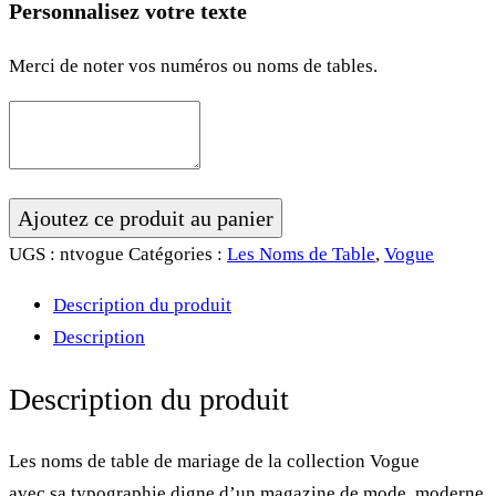
Personnalisez votre texte
Merci de noter vos numéros ou noms de tables.
quantité
Ajoutez ce produit au panier
de
UGS :
ntvogue
Catégories :
Les Noms de Table
,
Vogue
Nom
Description du produit
de
Description
table
•
Description du produit
Vogue
Les noms de table de mariage de la collection Vogue
avec sa typographie digne d’un magazine de mode, moderne