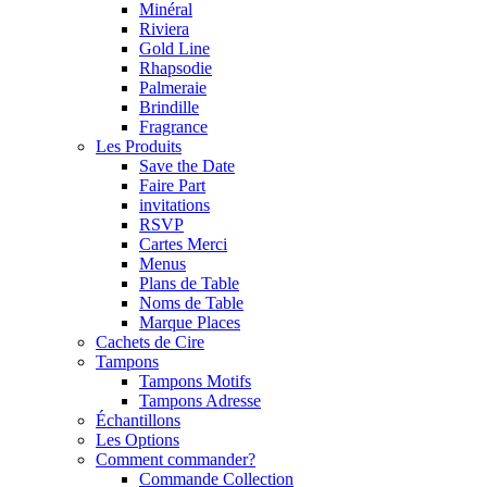
Minéral
Riviera
Gold Line
Rhapsodie
Palmeraie
Brindille
Fragrance
Les Produits
Save the Date
Faire Part
invitations
RSVP
Cartes Merci
Menus
Plans de Table
Noms de Table
Marque Places
Cachets de Cire
Tampons
Tampons Motifs
Tampons Adresse
Échantillons
Les Options
Comment commander?
Commande Collection