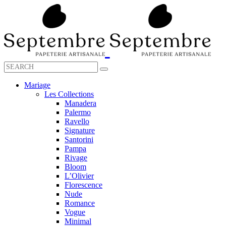
Mariage
Les Collections
Manadera
Palermo
Ravello
Signature
Santorini
Pampa
Rivage
Bloom
L’Olivier
Florescence
Nude
Romance
Vogue
Minimal