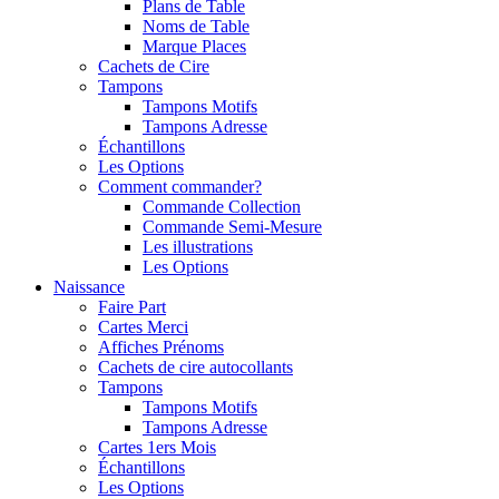
Plans de Table
Noms de Table
Marque Places
Cachets de Cire
Tampons
Tampons Motifs
Tampons Adresse
Échantillons
Les Options
Comment commander?
Commande Collection
Commande Semi-Mesure
Les illustrations
Les Options
Naissance
Faire Part
Cartes Merci
Affiches Prénoms
Cachets de cire autocollants
Tampons
Tampons Motifs
Tampons Adresse
Cartes 1ers Mois
Échantillons
Les Options