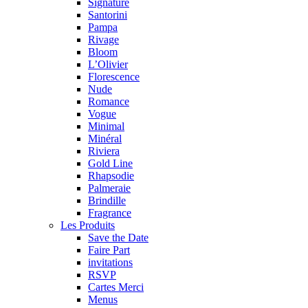
Signature
Santorini
Pampa
Rivage
Bloom
L’Olivier
Florescence
Nude
Romance
Vogue
Minimal
Minéral
Riviera
Gold Line
Rhapsodie
Palmeraie
Brindille
Fragrance
Les Produits
Save the Date
Faire Part
invitations
RSVP
Cartes Merci
Menus