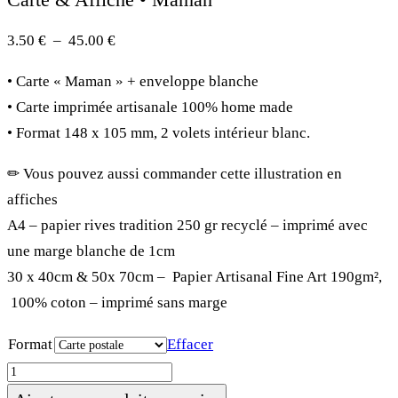
Plage
3.50
€
–
45.00
€
de
• Carte « Maman » + enveloppe blanche
prix :
• Carte imprimée artisanale 100% home made
3.50 €
• Format 148 x 105 mm, 2 volets intérieur blanc.
à
45.00 €
✏︎ Vous pouvez aussi commander cette illustration en
affiches
A4 – papier rives tradition 250 gr recyclé – imprimé avec
une marge blanche de 1cm
30 x 40cm & 50x 70cm – Papier Artisanal Fine Art 190gm²,
100% coton – imprimé sans marge
Format
Effacer
quantité
de