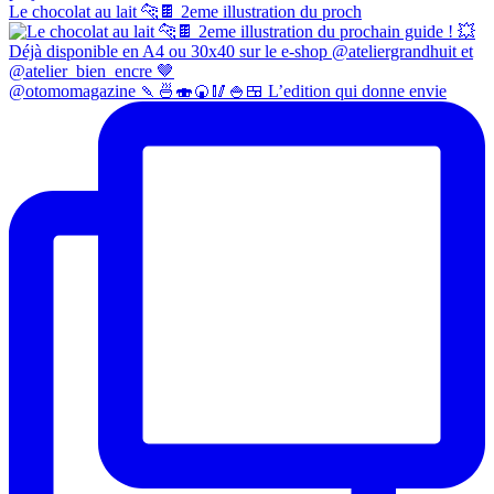
Le chocolat au lait 🐆🍫 2eme illustration du proch
@otomomagazine 🍡🍜🍣🍘🥢🍚🍱 L’edition qui donne envie