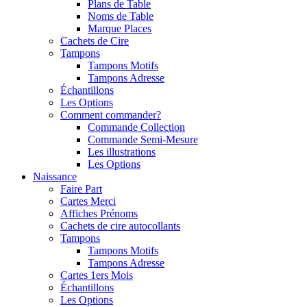
Plans de Table
Noms de Table
Marque Places
Cachets de Cire
Tampons
Tampons Motifs
Tampons Adresse
Échantillons
Les Options
Comment commander?
Commande Collection
Commande Semi-Mesure
Les illustrations
Les Options
Naissance
Faire Part
Cartes Merci
Affiches Prénoms
Cachets de cire autocollants
Tampons
Tampons Motifs
Tampons Adresse
Cartes 1ers Mois
Échantillons
Les Options