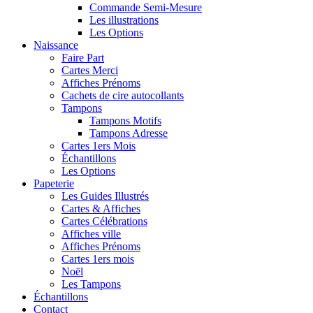
Commande Semi-Mesure
Les illustrations
Les Options
Naissance
Faire Part
Cartes Merci
Affiches Prénoms
Cachets de cire autocollants
Tampons
Tampons Motifs
Tampons Adresse
Cartes 1ers Mois
Échantillons
Les Options
Papeterie
Les Guides Illustrés
Cartes & Affiches
Cartes Célébrations
Affiches ville
Affiches Prénoms
Cartes 1ers mois
Noël
Les Tampons
Échantillons
Contact