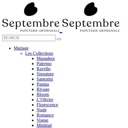
Mariage
Les Collections
Manadera
Palermo
Ravello
Signature
Santorini
Pampa
Rivage
Bloom
L’Olivier
Florescence
Nude
Romance
Vogue
Minimal