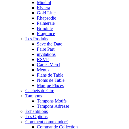
Minéral
Riviera
Gold Line
Rhapsodie
Palmeraie
Brindille
Fragrance
Les Produits
Save the Date
Faire Part
invitations
RSVP
Cartes Merci
Menus
Plans de Table
Noms de Table
Marque Places
Cachets de Cire
Tampons
Tampons Motifs
Tampons Adresse
Échantillons
Les Options
Comment commander?
Commande Collection