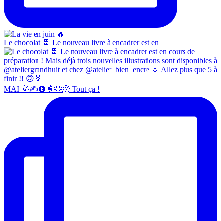
Le chocolat 🍫 Le nouveau livre à encadrer est en
MAI 🌞✍️🪩🍦🫶🫠 Tout ça !