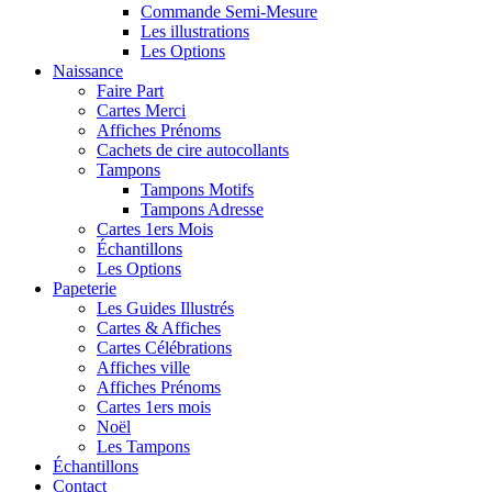
Commande Semi-Mesure
Les illustrations
Les Options
Naissance
Faire Part
Cartes Merci
Affiches Prénoms
Cachets de cire autocollants
Tampons
Tampons Motifs
Tampons Adresse
Cartes 1ers Mois
Échantillons
Les Options
Papeterie
Les Guides Illustrés
Cartes & Affiches
Cartes Célébrations
Affiches ville
Affiches Prénoms
Cartes 1ers mois
Noël
Les Tampons
Échantillons
Contact