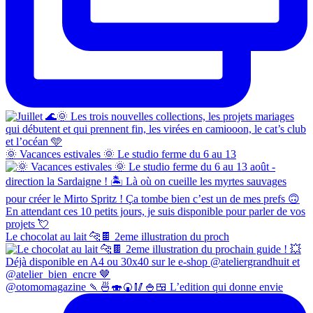
🌞 Vacances estivales 🌞 Le studio ferme du 6 au 13
Le chocolat au lait 🐆🍫 2eme illustration du proch
@otomomagazine 🍡🍜🍣🍘🥢🍚🍱 L’edition qui donne envie