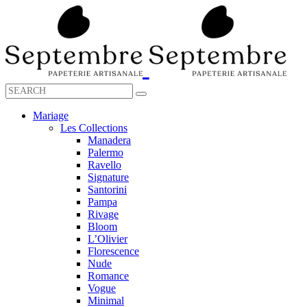
Mariage
Les Collections
Manadera
Palermo
Ravello
Signature
Santorini
Pampa
Rivage
Bloom
L’Olivier
Florescence
Nude
Romance
Vogue
Minimal