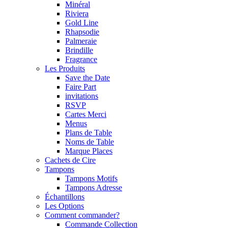
Minéral
Riviera
Gold Line
Rhapsodie
Palmeraie
Brindille
Fragrance
Les Produits
Save the Date
Faire Part
invitations
RSVP
Cartes Merci
Menus
Plans de Table
Noms de Table
Marque Places
Cachets de Cire
Tampons
Tampons Motifs
Tampons Adresse
Échantillons
Les Options
Comment commander?
Commande Collection