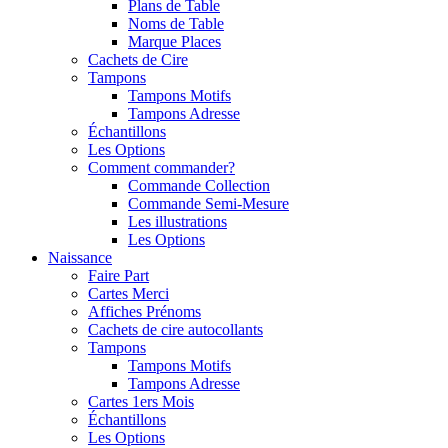
Plans de Table
Noms de Table
Marque Places
Cachets de Cire
Tampons
Tampons Motifs
Tampons Adresse
Échantillons
Les Options
Comment commander?
Commande Collection
Commande Semi-Mesure
Les illustrations
Les Options
Naissance
Faire Part
Cartes Merci
Affiches Prénoms
Cachets de cire autocollants
Tampons
Tampons Motifs
Tampons Adresse
Cartes 1ers Mois
Échantillons
Les Options