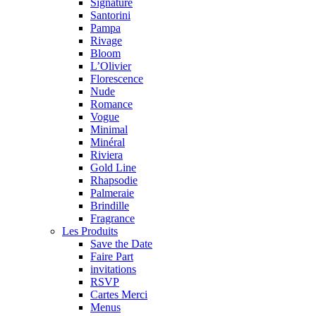
Signature
Santorini
Pampa
Rivage
Bloom
L’Olivier
Florescence
Nude
Romance
Vogue
Minimal
Minéral
Riviera
Gold Line
Rhapsodie
Palmeraie
Brindille
Fragrance
Les Produits
Save the Date
Faire Part
invitations
RSVP
Cartes Merci
Menus