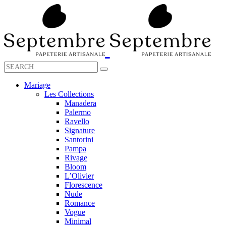
Mariage
Les Collections
Manadera
Palermo
Ravello
Signature
Santorini
Pampa
Rivage
Bloom
L’Olivier
Florescence
Nude
Romance
Vogue
Minimal