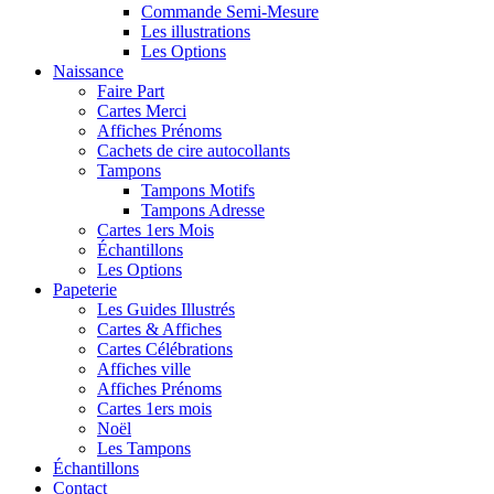
Commande Semi-Mesure
Les illustrations
Les Options
Naissance
Faire Part
Cartes Merci
Affiches Prénoms
Cachets de cire autocollants
Tampons
Tampons Motifs
Tampons Adresse
Cartes 1ers Mois
Échantillons
Les Options
Papeterie
Les Guides Illustrés
Cartes & Affiches
Cartes Célébrations
Affiches ville
Affiches Prénoms
Cartes 1ers mois
Noël
Les Tampons
Échantillons
Contact