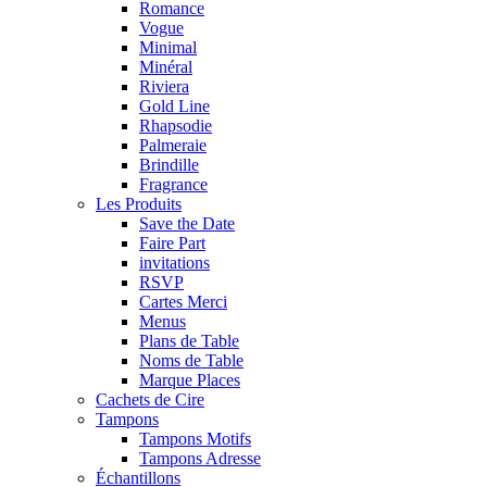
Romance
Vogue
Minimal
Minéral
Riviera
Gold Line
Rhapsodie
Palmeraie
Brindille
Fragrance
Les Produits
Save the Date
Faire Part
invitations
RSVP
Cartes Merci
Menus
Plans de Table
Noms de Table
Marque Places
Cachets de Cire
Tampons
Tampons Motifs
Tampons Adresse
Échantillons