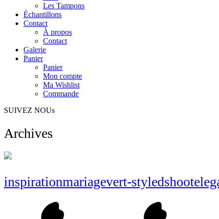
Les Tampons
Échantillons
Contact
À propos
Contact
Galerie
Panier
Panier
Mon compte
Ma Wishlist
Commande
SUIVEZ NOUs
Archives
inspirationmariagevert-styledshooteleg