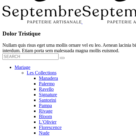
Dolor Tristique
Nullam quis risus eget urna mollis ornare vel eu leo. Aenean lacinia
interdum. Etiam porta sem malesuada magna mollis euismod.
Mariage
Les Collections
Manadera
Palermo
Ravello
Signature
Santorini
Pampa
Rivage
Bloom
L’Olivier
Florescence
Nude