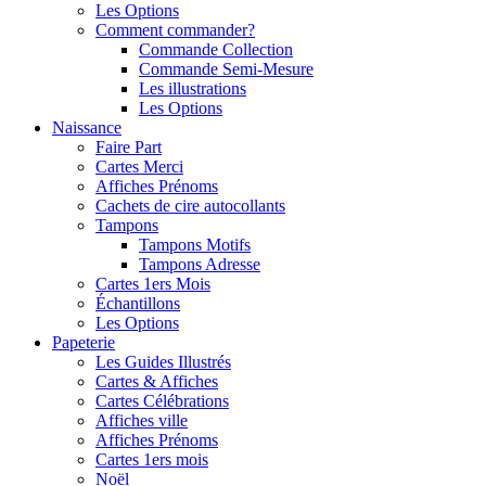
Les Options
Comment commander?
Commande Collection
Commande Semi-Mesure
Les illustrations
Les Options
Naissance
Faire Part
Cartes Merci
Affiches Prénoms
Cachets de cire autocollants
Tampons
Tampons Motifs
Tampons Adresse
Cartes 1ers Mois
Échantillons
Les Options
Papeterie
Les Guides Illustrés
Cartes & Affiches
Cartes Célébrations
Affiches ville
Affiches Prénoms
Cartes 1ers mois
Noël