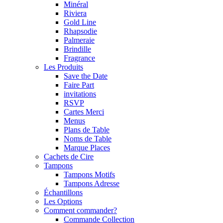
Minéral
Riviera
Gold Line
Rhapsodie
Palmeraie
Brindille
Fragrance
Les Produits
Save the Date
Faire Part
invitations
RSVP
Cartes Merci
Menus
Plans de Table
Noms de Table
Marque Places
Cachets de Cire
Tampons
Tampons Motifs
Tampons Adresse
Échantillons
Les Options
Comment commander?
Commande Collection