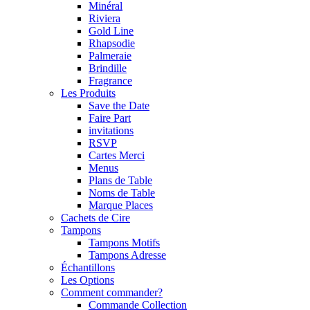
Minéral
Riviera
Gold Line
Rhapsodie
Palmeraie
Brindille
Fragrance
Les Produits
Save the Date
Faire Part
invitations
RSVP
Cartes Merci
Menus
Plans de Table
Noms de Table
Marque Places
Cachets de Cire
Tampons
Tampons Motifs
Tampons Adresse
Échantillons
Les Options
Comment commander?
Commande Collection