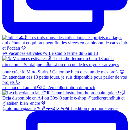
🌞 Vacances estivales 🌞 Le studio ferme du 6 au 13
Le chocolat au lait 🐆🍫 2eme illustration du proch
@otomomagazine 🍡🍜🍣🍘🥢🍚🍱 L’edition qui donne envie