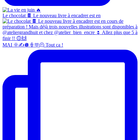
Le chocolat 🍫 Le nouveau livre à encadrer est en
MAI 🌞✍️🪩🍦🫶🫠 Tout ça !