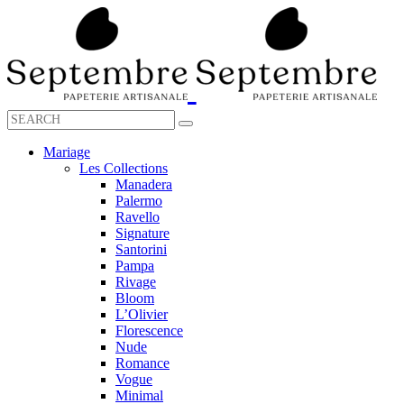
Mariage
Les Collections
Manadera
Palermo
Ravello
Signature
Santorini
Pampa
Rivage
Bloom
L’Olivier
Florescence
Nude
Romance
Vogue
Minimal