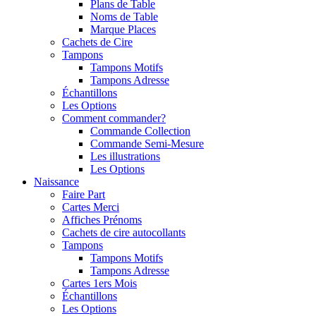
Plans de Table
Noms de Table
Marque Places
Cachets de Cire
Tampons
Tampons Motifs
Tampons Adresse
Échantillons
Les Options
Comment commander?
Commande Collection
Commande Semi-Mesure
Les illustrations
Les Options
Naissance
Faire Part
Cartes Merci
Affiches Prénoms
Cachets de cire autocollants
Tampons
Tampons Motifs
Tampons Adresse
Cartes 1ers Mois
Échantillons
Les Options