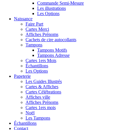
Commande Semi-Mesure
Les illustrations
Les Options
Naissance
Faire Part
Cartes Merci
Affiches Prénoms
Cachets de cire autocollants
Tampons
Tampons Motifs
Tampons Adresse
Cartes 1ers Mois
Échantillons
Les Options
Papeterie
Les Guides Illustrés
Cartes & Affiches
Cartes Célébrations
Affiches ville
Affiches Prénoms
Cartes 1ers mois
Noël
Les Tampons
Échantillons
Contact