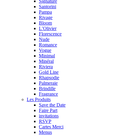
Signature
Santorini
Pampa
Rivage
Bloom
L’Olivier
Florescence
Nude
Romance
Vogue
Minimal
Minéral
Riviera
Gold Line
Rhapsodie
Palmeraie
Brindille
Fragrance
Les Produits
Save the Date
Faire Part
invitations
RSVP
Cartes Merci
Menus