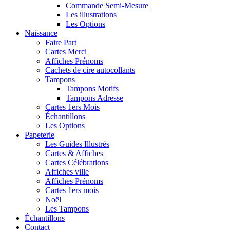
Commande Semi-Mesure
Les illustrations
Les Options
Naissance
Faire Part
Cartes Merci
Affiches Prénoms
Cachets de cire autocollants
Tampons
Tampons Motifs
Tampons Adresse
Cartes 1ers Mois
Échantillons
Les Options
Papeterie
Les Guides Illustrés
Cartes & Affiches
Cartes Célébrations
Affiches ville
Affiches Prénoms
Cartes 1ers mois
Noël
Les Tampons
Échantillons
Contact