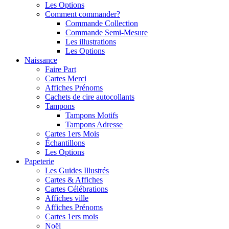
Les Options
Comment commander?
Commande Collection
Commande Semi-Mesure
Les illustrations
Les Options
Naissance
Faire Part
Cartes Merci
Affiches Prénoms
Cachets de cire autocollants
Tampons
Tampons Motifs
Tampons Adresse
Cartes 1ers Mois
Échantillons
Les Options
Papeterie
Les Guides Illustrés
Cartes & Affiches
Cartes Célébrations
Affiches ville
Affiches Prénoms
Cartes 1ers mois
Noël