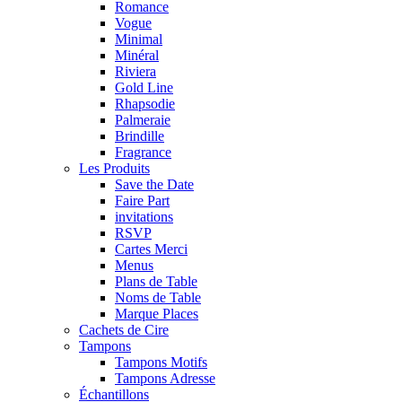
Romance
Vogue
Minimal
Minéral
Riviera
Gold Line
Rhapsodie
Palmeraie
Brindille
Fragrance
Les Produits
Save the Date
Faire Part
invitations
RSVP
Cartes Merci
Menus
Plans de Table
Noms de Table
Marque Places
Cachets de Cire
Tampons
Tampons Motifs
Tampons Adresse
Échantillons