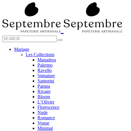
Mariage
Les Collections
Manadera
Palermo
Ravello
Signature
Santorini
Pampa
Rivage
Bloom
L’Olivier
Florescence
Nude
Romance
Vogue
Minimal