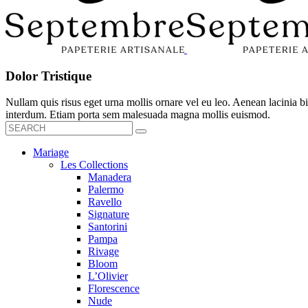
Dolor Tristique
Nullam quis risus eget urna mollis ornare vel eu leo. Aenean lacinia
interdum. Etiam porta sem malesuada magna mollis euismod.
Mariage
Les Collections
Manadera
Palermo
Ravello
Signature
Santorini
Pampa
Rivage
Bloom
L’Olivier
Florescence
Nude