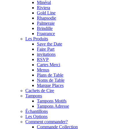
Minéral
Riviera
Gold Line
Rhapsodie
Palmeraie
Brindille
Fragrance
Les Produits
Save the Date
Faire Part
invitations
RSVP
Cartes Merci
Menus
Plans de Table
Noms de Table
Marque Places
Cachets de Cire
Tampons
Tampons Motifs
Tampons Adresse
Échantillons
Les Options
Comment commander?
Commande Collection