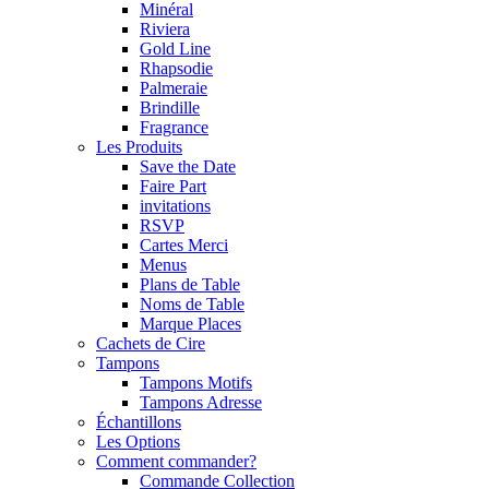
Minéral
Riviera
Gold Line
Rhapsodie
Palmeraie
Brindille
Fragrance
Les Produits
Save the Date
Faire Part
invitations
RSVP
Cartes Merci
Menus
Plans de Table
Noms de Table
Marque Places
Cachets de Cire
Tampons
Tampons Motifs
Tampons Adresse
Échantillons
Les Options
Comment commander?
Commande Collection