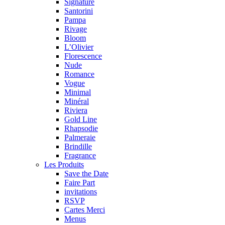
Signature
Santorini
Pampa
Rivage
Bloom
L’Olivier
Florescence
Nude
Romance
Vogue
Minimal
Minéral
Riviera
Gold Line
Rhapsodie
Palmeraie
Brindille
Fragrance
Les Produits
Save the Date
Faire Part
invitations
RSVP
Cartes Merci
Menus