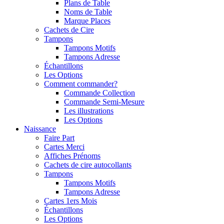
Plans de Table
Noms de Table
Marque Places
Cachets de Cire
Tampons
Tampons Motifs
Tampons Adresse
Échantillons
Les Options
Comment commander?
Commande Collection
Commande Semi-Mesure
Les illustrations
Les Options
Naissance
Faire Part
Cartes Merci
Affiches Prénoms
Cachets de cire autocollants
Tampons
Tampons Motifs
Tampons Adresse
Cartes 1ers Mois
Échantillons
Les Options