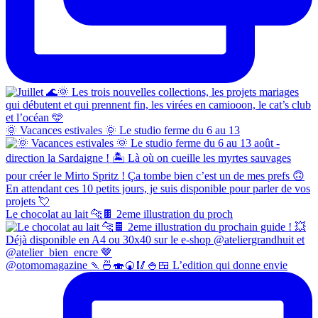
🌞 Vacances estivales 🌞 Le studio ferme du 6 au 13
Le chocolat au lait 🐆🍫 2eme illustration du proch
@otomomagazine 🍡🍜🍣🍘🥢🍚🍱 L’edition qui donne envie