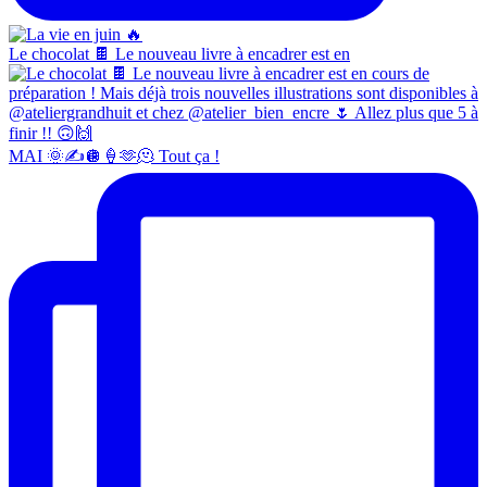
Le chocolat 🍫 Le nouveau livre à encadrer est en
MAI 🌞✍️🪩🍦🫶🫠 Tout ça !