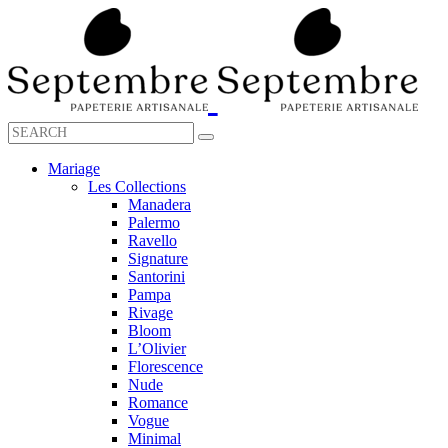
Mariage
Les Collections
Manadera
Palermo
Ravello
Signature
Santorini
Pampa
Rivage
Bloom
L’Olivier
Florescence
Nude
Romance
Vogue
Minimal