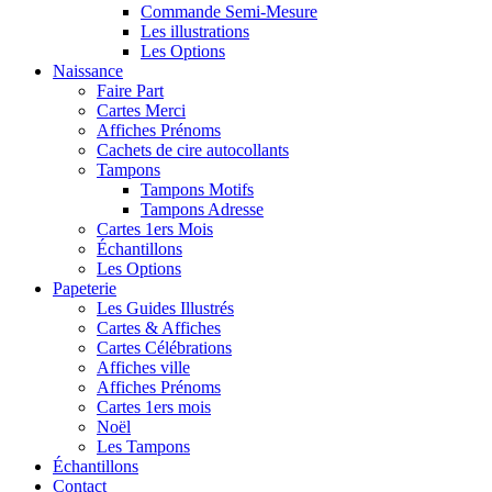
Commande Semi-Mesure
Les illustrations
Les Options
Naissance
Faire Part
Cartes Merci
Affiches Prénoms
Cachets de cire autocollants
Tampons
Tampons Motifs
Tampons Adresse
Cartes 1ers Mois
Échantillons
Les Options
Papeterie
Les Guides Illustrés
Cartes & Affiches
Cartes Célébrations
Affiches ville
Affiches Prénoms
Cartes 1ers mois
Noël
Les Tampons
Échantillons
Contact