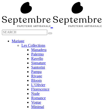
Mariage
Les Collections
Manadera
Palermo
Ravello
Signature
Santorini
Pampa
Rivage
Bloom
L’Olivier
Florescence
Nude
Romance
Vogue
Minimal