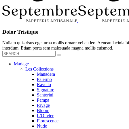
Dolor Tristique
Nullam quis risus eget urna mollis ornare vel eu leo. Aenean lacinia
interdum. Etiam porta sem malesuada magna mollis euismod.
Mariage
Les Collections
Manadera
Palermo
Ravello
Signature
Santorini
Pampa
Rivage
Bloom
L’Olivier
Florescence
Nude