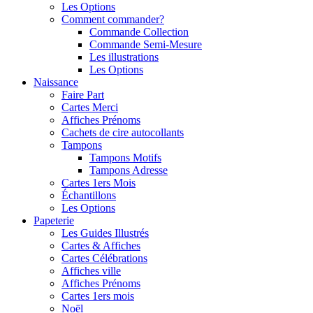
Les Options
Comment commander?
Commande Collection
Commande Semi-Mesure
Les illustrations
Les Options
Naissance
Faire Part
Cartes Merci
Affiches Prénoms
Cachets de cire autocollants
Tampons
Tampons Motifs
Tampons Adresse
Cartes 1ers Mois
Échantillons
Les Options
Papeterie
Les Guides Illustrés
Cartes & Affiches
Cartes Célébrations
Affiches ville
Affiches Prénoms
Cartes 1ers mois
Noël