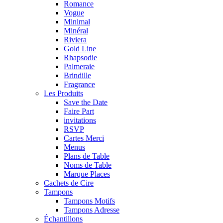
Romance
Vogue
Minimal
Minéral
Riviera
Gold Line
Rhapsodie
Palmeraie
Brindille
Fragrance
Les Produits
Save the Date
Faire Part
invitations
RSVP
Cartes Merci
Menus
Plans de Table
Noms de Table
Marque Places
Cachets de Cire
Tampons
Tampons Motifs
Tampons Adresse
Échantillons