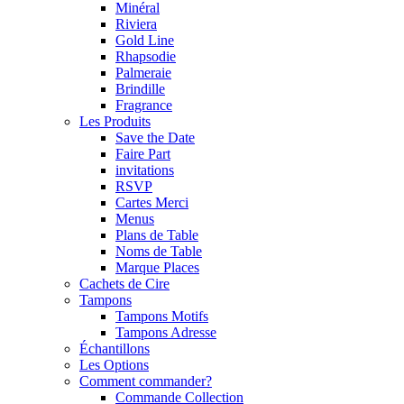
Minéral
Riviera
Gold Line
Rhapsodie
Palmeraie
Brindille
Fragrance
Les Produits
Save the Date
Faire Part
invitations
RSVP
Cartes Merci
Menus
Plans de Table
Noms de Table
Marque Places
Cachets de Cire
Tampons
Tampons Motifs
Tampons Adresse
Échantillons
Les Options
Comment commander?
Commande Collection