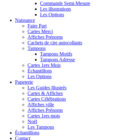
Commande Semi-Mesure
Les illustrations
Les Options
Naissance
Faire Part
Cartes Merci
Affiches Prénoms
Cachets de cire autocollants
Tampons
Tampons Motifs
Tampons Adresse
Cartes 1ers Mois
Échantillons
Les Options
Papeterie
Les Guides Illustrés
Cartes & Affiches
Cartes Célébrations
Affiches ville
Affiches Prénoms
Cartes 1ers mois
Noël
Les Tampons
Échantillons
Contact