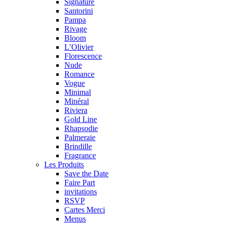
Signature
Santorini
Pampa
Rivage
Bloom
L’Olivier
Florescence
Nude
Romance
Vogue
Minimal
Minéral
Riviera
Gold Line
Rhapsodie
Palmeraie
Brindille
Fragrance
Les Produits
Save the Date
Faire Part
invitations
RSVP
Cartes Merci
Menus