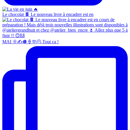
Le chocolat 🍫 Le nouveau livre à encadrer est en
MAI 🌞✍️🪩🍦🫶🫠 Tout ça !