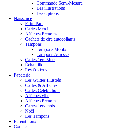
Commande Semi-Mesure
Les illustrations
Les Options
Naissance
Faire Part
Cartes Merci
Affiches Prénoms
Cachets de cire autocollants
Tampons
Tampons Motifs
Tampons Adresse
Cartes 1ers Mois
Échantillons
Les Options
Papeterie
Les Guides Illustrés
Cartes & Affiches
Cartes Célébrations
Affiches ville
Affiches Prénoms
Cartes 1ers mois
Noël
Les Tampons
Échantillons
Contact