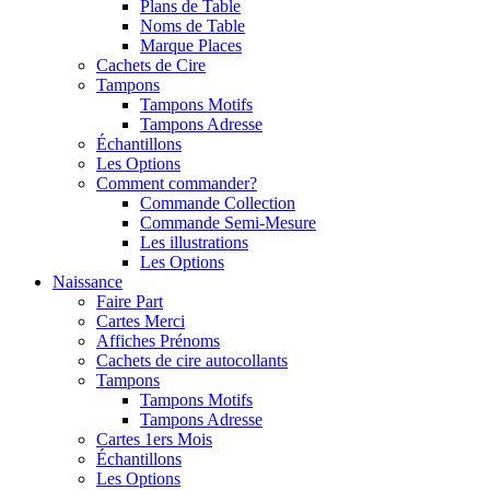
Plans de Table
Noms de Table
Marque Places
Cachets de Cire
Tampons
Tampons Motifs
Tampons Adresse
Échantillons
Les Options
Comment commander?
Commande Collection
Commande Semi-Mesure
Les illustrations
Les Options
Naissance
Faire Part
Cartes Merci
Affiches Prénoms
Cachets de cire autocollants
Tampons
Tampons Motifs
Tampons Adresse
Cartes 1ers Mois
Échantillons
Les Options