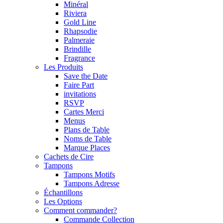
Minéral
Riviera
Gold Line
Rhapsodie
Palmeraie
Brindille
Fragrance
Les Produits
Save the Date
Faire Part
invitations
RSVP
Cartes Merci
Menus
Plans de Table
Noms de Table
Marque Places
Cachets de Cire
Tampons
Tampons Motifs
Tampons Adresse
Échantillons
Les Options
Comment commander?
Commande Collection