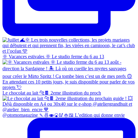
🌞 Vacances estivales 🌞 Le studio ferme du 6 au 13
Le chocolat au lait 🐆🍫 2eme illustration du proch
@otomomagazine 🍡🍜🍣🍘🥢🍚🍱 L’edition qui donne envie