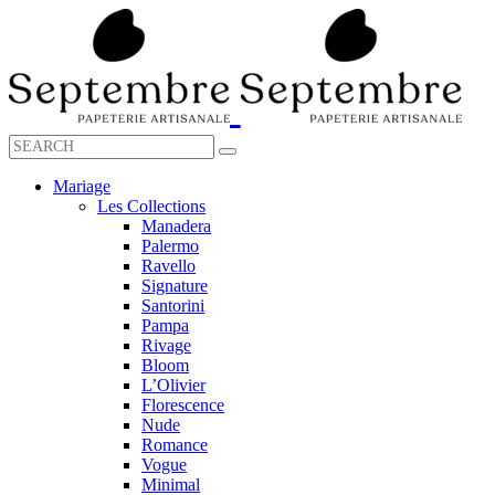
Mariage
Les Collections
Manadera
Palermo
Ravello
Signature
Santorini
Pampa
Rivage
Bloom
L’Olivier
Florescence
Nude
Romance
Vogue
Minimal