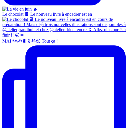
Le chocolat 🍫 Le nouveau livre à encadrer est en
MAI 🌞✍️🪩🍦🫶🫠 Tout ça !