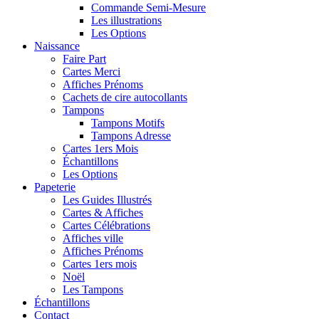
Commande Semi-Mesure
Les illustrations
Les Options
Naissance
Faire Part
Cartes Merci
Affiches Prénoms
Cachets de cire autocollants
Tampons
Tampons Motifs
Tampons Adresse
Cartes 1ers Mois
Échantillons
Les Options
Papeterie
Les Guides Illustrés
Cartes & Affiches
Cartes Célébrations
Affiches ville
Affiches Prénoms
Cartes 1ers mois
Noël
Les Tampons
Échantillons
Contact