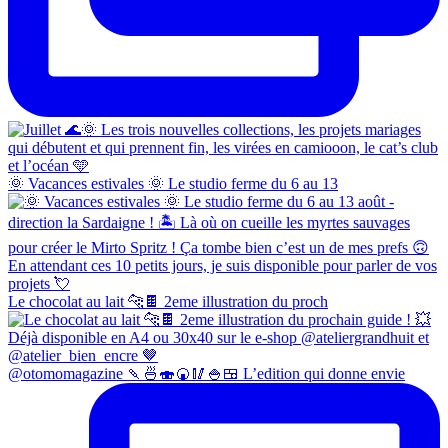
🌞 Vacances estivales 🌞 Le studio ferme du 6 au 13
Le chocolat au lait 🐆🍫 2eme illustration du proch
@otomomagazine 🍡🍜🍣🍘🥢🍚🍱 L’edition qui donne envie