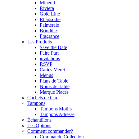
Minéral
Riviera
Gold Line
Rhapsodie
Palmeraie
Brindille
Fragrance
Les Produits
Save the Date
Faire Part
invitations
RSVP
Cartes Merci
Menus
Plans de Table
Noms de Table
Marque Places
Cachets de Cire
Tampons
Tampons Motifs
Tampons Adresse
Échantillons
Les Options
Comment commander?
Commande Collection