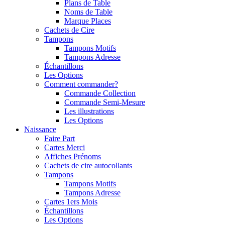
Plans de Table
Noms de Table
Marque Places
Cachets de Cire
Tampons
Tampons Motifs
Tampons Adresse
Échantillons
Les Options
Comment commander?
Commande Collection
Commande Semi-Mesure
Les illustrations
Les Options
Naissance
Faire Part
Cartes Merci
Affiches Prénoms
Cachets de cire autocollants
Tampons
Tampons Motifs
Tampons Adresse
Cartes 1ers Mois
Échantillons
Les Options