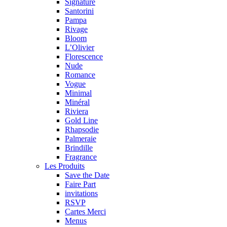
Signature
Santorini
Pampa
Rivage
Bloom
L’Olivier
Florescence
Nude
Romance
Vogue
Minimal
Minéral
Riviera
Gold Line
Rhapsodie
Palmeraie
Brindille
Fragrance
Les Produits
Save the Date
Faire Part
invitations
RSVP
Cartes Merci
Menus