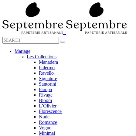
Mariage
Les Collections
Manadera
Palermo
Ravello
Signature
Santorini
Pampa
Rivage
Bloom
L’Olivier
Florescence
Nude
Romance
Vogue
Minimal