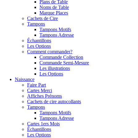
Plans de Table
Noms de Table
Marque Places
Cachets de Cire
Tampons
Tampons Motifs
Tampons Adresse
Échantillons
Les Options
Comment commander?
Commande Collection
Commande Semi-Mesure
Les illustrations
Les Options
Naissance
Faire Part
Cartes Merci
Affiches Prénoms
Cachets de cire autocollants
Tampons
Tampons Motifs
Tampons Adresse
Cartes 1ers Mois
Échantillons
Les Options