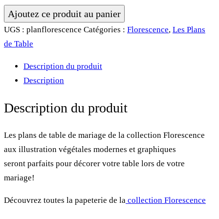
quantité
Ajoutez ce produit au panier
de
UGS :
planflorescence
Catégories :
Florescence
,
Les Plans
Plan
de Table
de
Description du produit
table
Description
•
Florescence
Description du produit
Les plans de table de mariage de la collection Florescence
aux illustration végétales modernes et graphiques
seront parfaits pour décorer votre table lors de votre
mariage!
Découvrez toutes la papeterie de la
collection Florescence