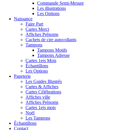
Commande Semi-Mesure
Les illustrations
Les Options
Naissance
Faire Part
Cartes Merci
Affiches Prénoms
Cachets de cire autocollants
Tampons
Tampons Motifs
Tampons Adresse
Cartes 1ers Mois
Échantillons
Les Options
Papeterie
Les Guides Illustrés
Cartes & Affiches
Cartes Célébrations
Affiches ville
Affiches Prénoms
Cartes 1ers mois
Noël
Les Tampons
Échantillons
Contact