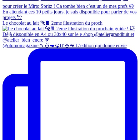
Le chocolat au lait 🐆🍫 2eme illustration du proch
@otomomagazine 🍡🍜🍣🍘🥢🍚🍱 L’edition qui donne envie