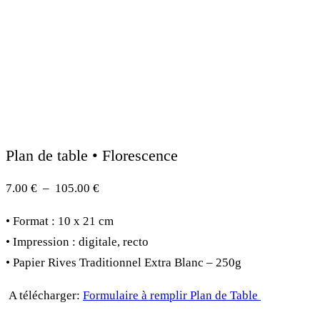
Plan de table • Florescence
Plage
7.00
€
–
105.00
€
de
• Format : 10 x 21 cm
prix :
• Impression : digitale, recto
7.00 €
• Papier Rives Traditionnel Extra Blanc – 250g
à
105.00 €
A télécharger:
Formulaire à remplir Plan de Table