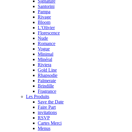
Signature
Santorini
Pampa
Rivage
Bloom
L’Olivier
Florescence
Nude
Romance
Vogue
Minimal
Minéral
Riviera
Gold Line
Rhapsodie
Palmeraie
Brindille
Fragrance
Les Produits
Save the Date
Faire Part
invitations
RSVP
Cartes Merci
Menus