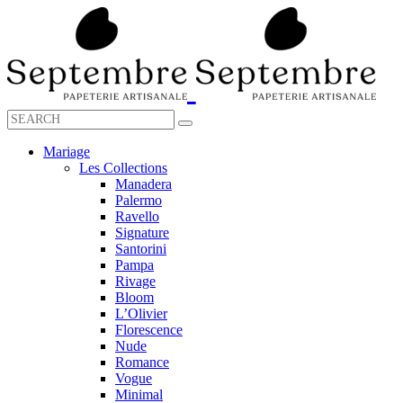
Mariage
Les Collections
Manadera
Palermo
Ravello
Signature
Santorini
Pampa
Rivage
Bloom
L’Olivier
Florescence
Nude
Romance
Vogue
Minimal