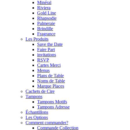
Minéral
Riviera
Gold Line
Rhapsodie
Palmeraie
Brindille
Fragrance
Les Produits
Save the Date
Faire Part
invitations
RSVP
Cartes Merci
Menus
Plans de Table
Noms de Table
Marque Places
Cachets de Cire
Tampons
Tampons Motifs
Tampons Adresse
Échantillons
Les Options
Comment commander?
Commande Collection