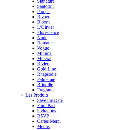
Signature
Santorini
Pampa
Rivage
Bloom
L’Olivier
Florescence
Nude
Romance
Vogue
Minimal
Minéral
Riviera
Gold Line
Rhapsodie
Palmeraie
Brindille
Fragrance
Les Produits
Save the Date
Faire Part
invitations
RSVP
Cartes Merci
Menus