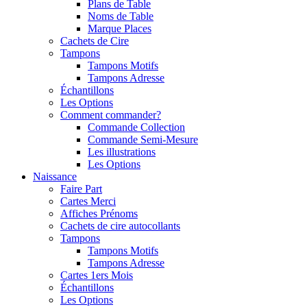
Plans de Table
Noms de Table
Marque Places
Cachets de Cire
Tampons
Tampons Motifs
Tampons Adresse
Échantillons
Les Options
Comment commander?
Commande Collection
Commande Semi-Mesure
Les illustrations
Les Options
Naissance
Faire Part
Cartes Merci
Affiches Prénoms
Cachets de cire autocollants
Tampons
Tampons Motifs
Tampons Adresse
Cartes 1ers Mois
Échantillons
Les Options