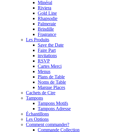
Minéral
Riviera
Gold Line
Rhapsodie
Palmeraie
Brindille
Fragrance
Les Produits
Save the Date
Faire Part
invitations
RSVP
Cartes Merci
Menus
Plans de Table
Noms de Table
Marque Places
Cachets de Cire
Tampons
Tampons Motifs
Tampons Adresse
Échantillons
Les Options
Comment commander?
Commande Collection