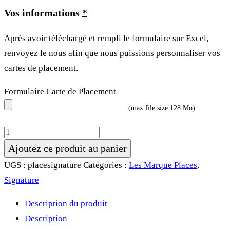
Vos informations
*
Après avoir téléchargé et rempli le formulaire sur Excel,
renvoyez le nous afin que nous puissions personnaliser vos
cartes de placement.
Formulaire Carte de Placement
(max file size 128 Mo)
quantité
de
Ajoutez ce produit au panier
Marque
UGS :
placesignature
Catégories :
Les Marque Places
,
Place
Signature
•
Description du produit
Signature
Description