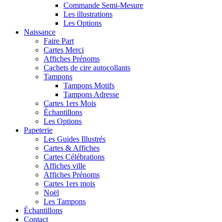
Commande Semi-Mesure
Les illustrations
Les Options
Naissance
Faire Part
Cartes Merci
Affiches Prénoms
Cachets de cire autocollants
Tampons
Tampons Motifs
Tampons Adresse
Cartes 1ers Mois
Échantillons
Les Options
Papeterie
Les Guides Illustrés
Cartes & Affiches
Cartes Célébrations
Affiches ville
Affiches Prénoms
Cartes 1ers mois
Noël
Les Tampons
Échantillons
Contact