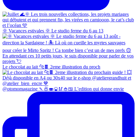
🌞 Vacances estivales 🌞 Le studio ferme du 6 au 13
Le chocolat au lait 🐆🍫 2eme illustration du proch
@otomomagazine 🍡🍜🍣🍘🥢🍚🍱 L’edition qui donne envie