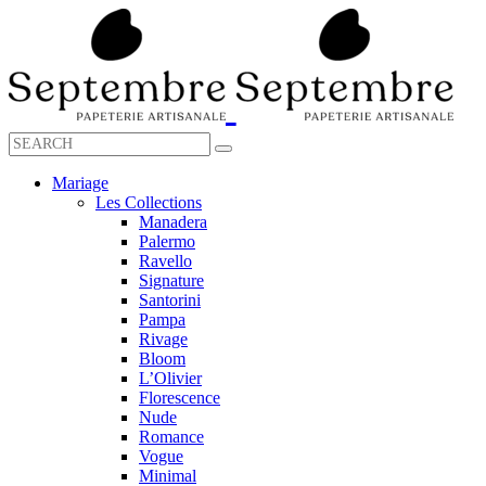
Mariage
Les Collections
Manadera
Palermo
Ravello
Signature
Santorini
Pampa
Rivage
Bloom
L’Olivier
Florescence
Nude
Romance
Vogue
Minimal