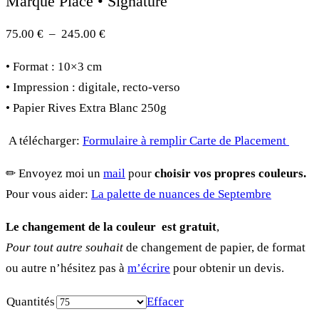
Marque Place • Signature
Plage
75.00
€
–
245.00
€
de
• Format : 10×3 cm
prix :
• Impression : digitale, recto-verso
75.00 €
• Papier Rives Extra Blanc 250g
à
245.00 €
A télécharger:
Formulaire à remplir Carte de Placement
✏︎ Envoyez moi un
mail
pour
choisir vos propres couleurs.
Pour vous aider:
La palette de nuances de Septembre
Le changement de la couleur est gratuit
,
Pour tout autre souhait
de changement de papier, de format
ou autre n’hésitez pas à
m’écrire
pour obtenir un devis.
Quantités
Effacer