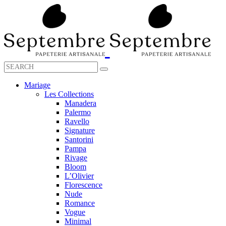
Mariage
Les Collections
Manadera
Palermo
Ravello
Signature
Santorini
Pampa
Rivage
Bloom
L’Olivier
Florescence
Nude
Romance
Vogue
Minimal