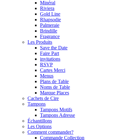
Minéral
Riviera
Gold Line
Rhapsodie
Palmeraie
Brindille
Fragrance
Les Produits
Save the Date
Faire Part
invitations
RSVP
Cartes Merci
Menus
Plans de Table
Noms de Table
Marque Places
Cachets de Cire
Tampons
Tampons Motifs
Tampons Adresse
Échantillons
Les Options
Comment commander?
Commande Collection