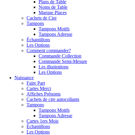
Plans de Table
Noms de Table
Marque Places
Cachets de Cire
Tampons
Tampons Motifs
Tampons Adresse
Échantillons
Les Options
Comment commander?
Commande Collection
Commande Semi-Mesure
Les illustrations
Les Options
Naissance
Faire Part
Cartes Merci
Affiches Prénoms
Cachets de cire autocollants
Tampons
Tampons Motifs
Tampons Adresse
Cartes 1ers Mois
Échantillons
Les Options