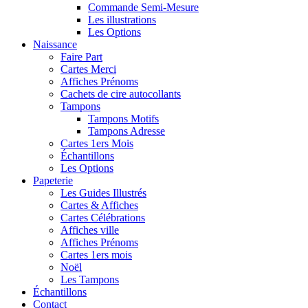
Commande Semi-Mesure
Les illustrations
Les Options
Naissance
Faire Part
Cartes Merci
Affiches Prénoms
Cachets de cire autocollants
Tampons
Tampons Motifs
Tampons Adresse
Cartes 1ers Mois
Échantillons
Les Options
Papeterie
Les Guides Illustrés
Cartes & Affiches
Cartes Célébrations
Affiches ville
Affiches Prénoms
Cartes 1ers mois
Noël
Les Tampons
Échantillons
Contact