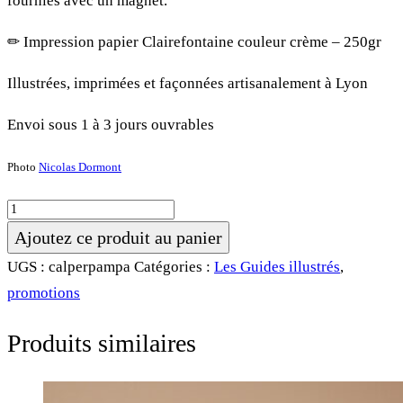
fournies avec un magnet.
✏︎ Impression papier Clairefontaine couleur crème
– 250gr
Illustrées, imprimées et façonnées artisanalement à Lyon
Envoi sous 1 à 3 jours ouvrables
Photo
Nicolas Dormont
quantité
de
Ajoutez ce produit au panier
Le
UGS :
calperpampa
Catégories :
Les Guides illustrés
,
Calendrier
promotions
Perpétuel
aux
Produits similaires
fleurs
séchées