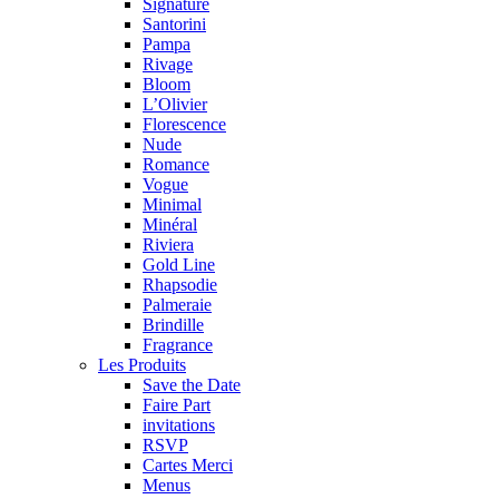
Signature
Santorini
Pampa
Rivage
Bloom
L’Olivier
Florescence
Nude
Romance
Vogue
Minimal
Minéral
Riviera
Gold Line
Rhapsodie
Palmeraie
Brindille
Fragrance
Les Produits
Save the Date
Faire Part
invitations
RSVP
Cartes Merci
Menus