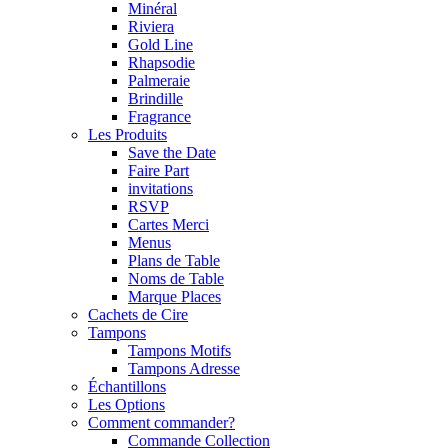
Minéral
Riviera
Gold Line
Rhapsodie
Palmeraie
Brindille
Fragrance
Les Produits
Save the Date
Faire Part
invitations
RSVP
Cartes Merci
Menus
Plans de Table
Noms de Table
Marque Places
Cachets de Cire
Tampons
Tampons Motifs
Tampons Adresse
Échantillons
Les Options
Comment commander?
Commande Collection