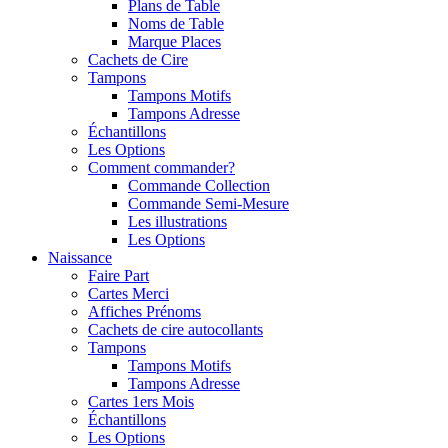
Plans de Table
Noms de Table
Marque Places
Cachets de Cire
Tampons
Tampons Motifs
Tampons Adresse
Échantillons
Les Options
Comment commander?
Commande Collection
Commande Semi-Mesure
Les illustrations
Les Options
Naissance
Faire Part
Cartes Merci
Affiches Prénoms
Cachets de cire autocollants
Tampons
Tampons Motifs
Tampons Adresse
Cartes 1ers Mois
Échantillons
Les Options