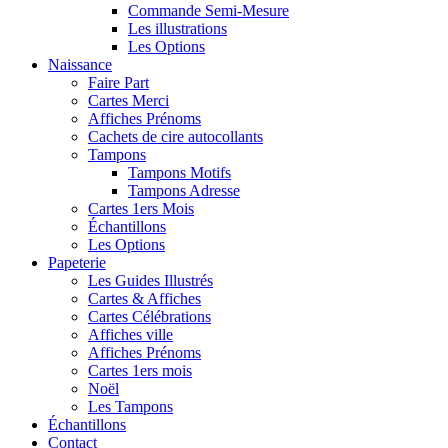
Commande Semi-Mesure
Les illustrations
Les Options
Naissance
Faire Part
Cartes Merci
Affiches Prénoms
Cachets de cire autocollants
Tampons
Tampons Motifs
Tampons Adresse
Cartes 1ers Mois
Échantillons
Les Options
Papeterie
Les Guides Illustrés
Cartes & Affiches
Cartes Célébrations
Affiches ville
Affiches Prénoms
Cartes 1ers mois
Noël
Les Tampons
Échantillons
Contact