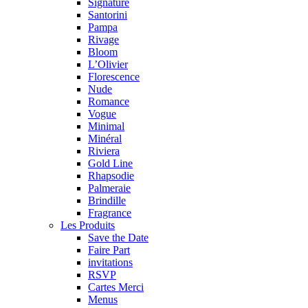
Signature
Santorini
Pampa
Rivage
Bloom
L’Olivier
Florescence
Nude
Romance
Vogue
Minimal
Minéral
Riviera
Gold Line
Rhapsodie
Palmeraie
Brindille
Fragrance
Les Produits
Save the Date
Faire Part
invitations
RSVP
Cartes Merci
Menus