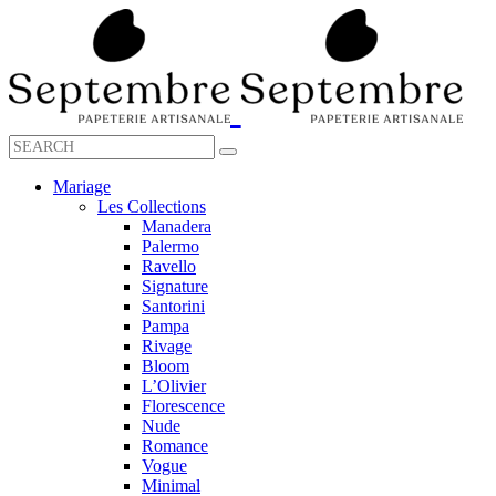
Mariage
Les Collections
Manadera
Palermo
Ravello
Signature
Santorini
Pampa
Rivage
Bloom
L’Olivier
Florescence
Nude
Romance
Vogue
Minimal