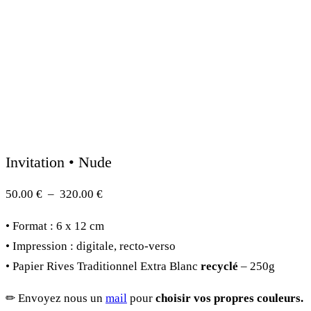
Invitation • Nude
Plage
50.00
€
–
320.00
€
de
• Format : 6 x 12 cm
prix :
• Impression : digitale, recto-verso
50.00 €
• Papier Rives Traditionnel Extra Blanc
recyclé
– 250g
à
320.00 €
✏︎ Envoyez nous un
mail
pour
choisir vos propres couleurs.