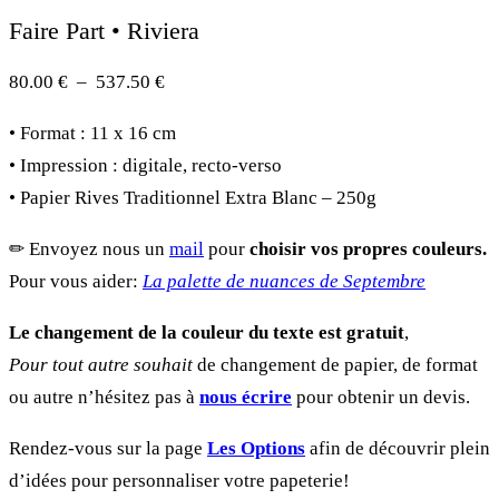
Faire Part • Riviera
Plage
80.00
€
–
537.50
€
de
• Format : 11 x 16 cm
prix :
• Impression : digitale, recto-verso
80.00 €
• Papier Rives Traditionnel Extra Blanc – 250g
à
537.50 €
✏︎ Envoyez nous un
mail
pour
choisir vos propres couleurs.
Pour vous aider:
La palette de nuances de Septembre
Le changement de la couleur du texte est gratuit
,
Pour tout autre souhait
de changement de papier, de format
ou autre n’hésitez pas à
nous écrire
pour obtenir un devis.
Rendez-vous sur la page
Les Options
afin de découvrir plein
d’idées pour personnaliser votre papeterie!