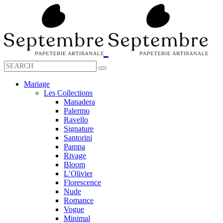
Mariage
Les Collections
Manadera
Palermo
Ravello
Signature
Santorini
Pampa
Rivage
Bloom
L’Olivier
Florescence
Nude
Romance
Vogue
Minimal