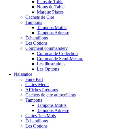
Plans de Table
Noms de Table
Marque Places
Cachets de Cire
Tampons
Tampons Motifs
Tampons Adresse
Échantillons
Les Options
Comment commander?
Commande Collection
Commande Semi-Mesure
Les illustrations
Les Options
Naissance
Faire Part
Cartes Merci
Affiches Prénoms
Cachets de cire autocollants
Tampons
Tampons Motifs
Tampons Adresse
Cartes 1ers Mois
Échantillons
Les Options