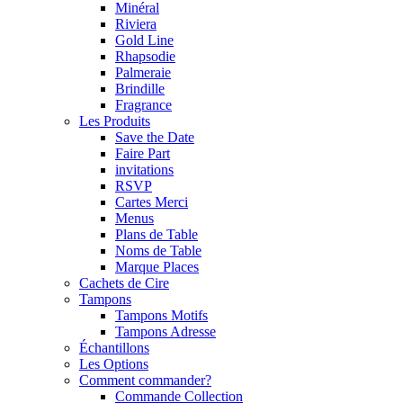
Minéral
Riviera
Gold Line
Rhapsodie
Palmeraie
Brindille
Fragrance
Les Produits
Save the Date
Faire Part
invitations
RSVP
Cartes Merci
Menus
Plans de Table
Noms de Table
Marque Places
Cachets de Cire
Tampons
Tampons Motifs
Tampons Adresse
Échantillons
Les Options
Comment commander?
Commande Collection