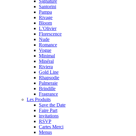
Signature
Santorini
Pampa
Rivage
Bloom
L’Olivier
Florescence
Nude
Romance
Vogue
Minimal
Minéral
Riviera
Gold Line
Rhapsodie
Palmeraie
Brindille
Fragrance
Les Produits
Save the Date
Faire Part
invitations
RSVP
Cartes Merci
Menus