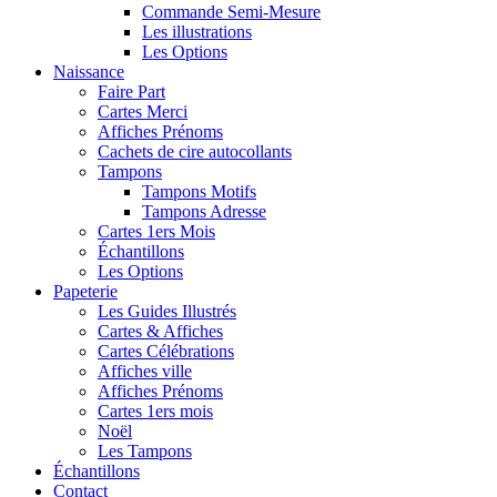
Commande Semi-Mesure
Les illustrations
Les Options
Naissance
Faire Part
Cartes Merci
Affiches Prénoms
Cachets de cire autocollants
Tampons
Tampons Motifs
Tampons Adresse
Cartes 1ers Mois
Échantillons
Les Options
Papeterie
Les Guides Illustrés
Cartes & Affiches
Cartes Célébrations
Affiches ville
Affiches Prénoms
Cartes 1ers mois
Noël
Les Tampons
Échantillons
Contact