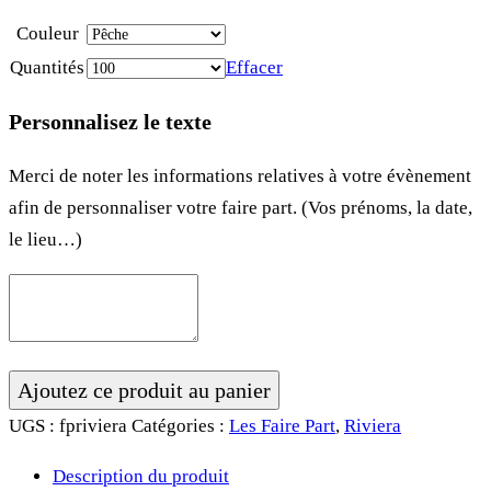
Couleur
Quantités
Effacer
Personnalisez le texte
Merci de noter les informations relatives à votre évènement
afin de personnaliser votre faire part. (Vos prénoms, la date,
le lieu…)
quantité
Ajoutez ce produit au panier
de
UGS :
fpriviera
Catégories :
Les Faire Part
,
Riviera
Faire
Description du produit
Part