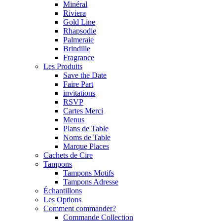
Minéral
Riviera
Gold Line
Rhapsodie
Palmeraie
Brindille
Fragrance
Les Produits
Save the Date
Faire Part
invitations
RSVP
Cartes Merci
Menus
Plans de Table
Noms de Table
Marque Places
Cachets de Cire
Tampons
Tampons Motifs
Tampons Adresse
Échantillons
Les Options
Comment commander?
Commande Collection