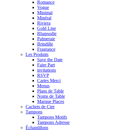
Romance
Vogue
Minimal
Minéral
Riviera
Gold Line
Rhapsodie
Palmeraie
Brindille
Fragrance
Les Produits
Save the Date
Faire Part
invitations
RSVP
Cartes Merci
Menus
Plans de Table
Noms de Table
Marque Places
Cachets de Cire
Tampons
Tampons Motifs
Tampons Adresse
Échantillons