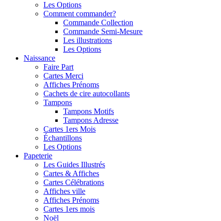
Les Options
Comment commander?
Commande Collection
Commande Semi-Mesure
Les illustrations
Les Options
Naissance
Faire Part
Cartes Merci
Affiches Prénoms
Cachets de cire autocollants
Tampons
Tampons Motifs
Tampons Adresse
Cartes 1ers Mois
Échantillons
Les Options
Papeterie
Les Guides Illustrés
Cartes & Affiches
Cartes Célébrations
Affiches ville
Affiches Prénoms
Cartes 1ers mois
Noël