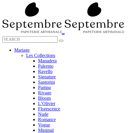
Mariage
Les Collections
Manadera
Palermo
Ravello
Signature
Santorini
Pampa
Rivage
Bloom
L’Olivier
Florescence
Nude
Romance
Vogue
Minimal