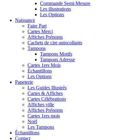
Commande Semi-Mesure
Les illustrations
Les Options
Naissance
Faire Part
Cartes Merci
Affiches Prénoms
Cachets de cire autocollants
Tampons
Tampons Motifs
Tampons Adresse
Cartes 1ers Mois
Échantillons
Les Options
Papeterie
Les Guides Illustrés
Cartes & Affiches
Cartes Célébrations
Affiches ville
Affiches Prénoms
Cartes 1ers mois
Noël
Les Tampons
Échantillons
Contact