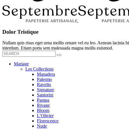
Dolor Tristique
Nullam quis risus eget urna mollis ornare vel eu leo. Aenean lacinia
interdum. Etiam porta sem malesuada magna mollis euismod.
Mariage
Les Collections
Manadera
Palermo
Ravello
Signature
Santorini
Pampa
Rivage
Bloom
L’Olivier
Florescence
Nude