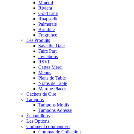
Minéral
Riviera
Gold Line
Rhapsodie
Palmeraie
Brindille
Fragrance
Les Produits
Save the Date
Faire Part
invitations
RSVP
Cartes Merci
Menus
Plans de Table
Noms de Table
Marque Places
Cachets de Cire
Tampons
Tampons Motifs
Tampons Adresse
Échantillons
Les Options
Comment commander?
Commande Collection