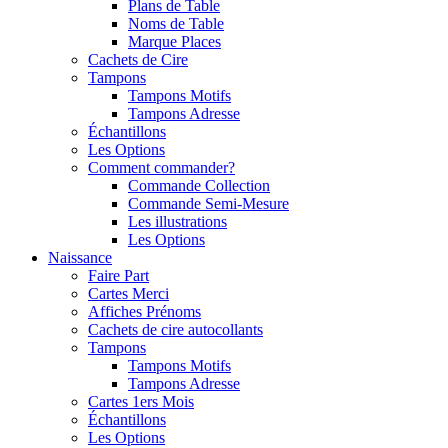
Plans de Table
Noms de Table
Marque Places
Cachets de Cire
Tampons
Tampons Motifs
Tampons Adresse
Échantillons
Les Options
Comment commander?
Commande Collection
Commande Semi-Mesure
Les illustrations
Les Options
Naissance
Faire Part
Cartes Merci
Affiches Prénoms
Cachets de cire autocollants
Tampons
Tampons Motifs
Tampons Adresse
Cartes 1ers Mois
Échantillons
Les Options