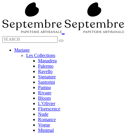
Mariage
Les Collections
Manadera
Palermo
Ravello
Signature
Santorini
Pampa
Rivage
Bloom
L’Olivier
Florescence
Nude
Romance
Vogue
Minimal