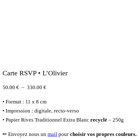
Carte RSVP • L’Olivier
Plage
50.00
€
–
330.00
€
de
• Format : 11 x 8 cm
prix :
• Impression : digitale, recto-verso
50.00 €
• Papier Rives Traditionnel Extra Blanc
recyclé
– 250g
à
330.00 €
✏︎ Envoyez nous un
mail
pour
choisir vos propres couleurs.