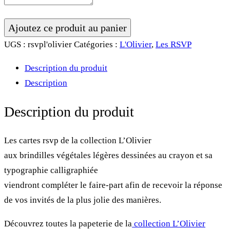
quantité
Ajoutez ce produit au panier
de
UGS :
rsvpl'olivier
Catégories :
L'Olivier
,
Les RSVP
Carte
Description du produit
RSVP
Description
•
L'Olivier
Description du produit
Les cartes rsvp de la collection L’Olivier
aux brindilles végétales légères dessinées au crayon et sa
typographie calligraphiée
viendront compléter le faire-part afin de recevoir la réponse
de vos invités de la plus jolie des manières.
Découvrez toutes la papeterie de la
collection L’Olivier