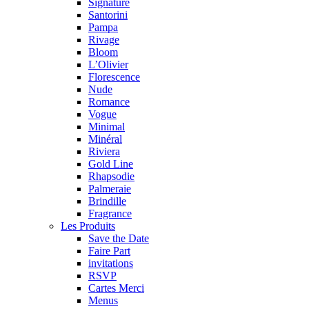
Signature
Santorini
Pampa
Rivage
Bloom
L’Olivier
Florescence
Nude
Romance
Vogue
Minimal
Minéral
Riviera
Gold Line
Rhapsodie
Palmeraie
Brindille
Fragrance
Les Produits
Save the Date
Faire Part
invitations
RSVP
Cartes Merci
Menus