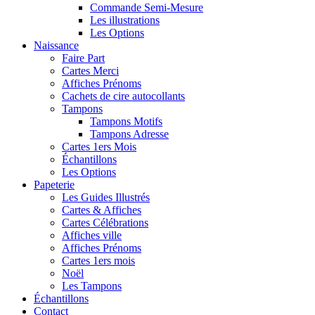
Commande Semi-Mesure
Les illustrations
Les Options
Naissance
Faire Part
Cartes Merci
Affiches Prénoms
Cachets de cire autocollants
Tampons
Tampons Motifs
Tampons Adresse
Cartes 1ers Mois
Échantillons
Les Options
Papeterie
Les Guides Illustrés
Cartes & Affiches
Cartes Célébrations
Affiches ville
Affiches Prénoms
Cartes 1ers mois
Noël
Les Tampons
Échantillons
Contact