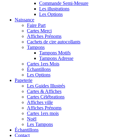
Commande Semi-Mesure
Les illustrations
Les Options
Naissance
Faire Part
Cartes Merci
Affiches Prénoms
Cachets de cire autocollants
Tampons
Tampons Motifs
Tampons Adresse
Cartes 1ers Mois
Échantillons
Les Options
Papeterie
Les Guides Illustrés
Cartes & Affiches
Cartes Célébrations
Affiches ville
Affiches Prénoms
Cartes 1ers mois
Noël
Les Tampons
Échantillons
Contact