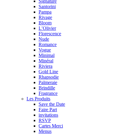
Signature
Santorini
Pampa
Rivage
Bloom
L’Olivier
Florescence
Nude
Romance
Vogue
Minimal
Minéral
Riviera
Gold Line
Rhapsodie
Palmeraie
Brindille
Fragrance
Les Produits
Save the Date
Faire Part
invitations
RSVP
Cartes Merci
Menus