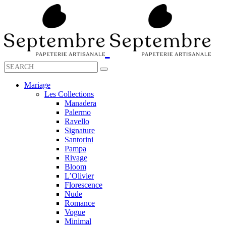
Mariage
Les Collections
Manadera
Palermo
Ravello
Signature
Santorini
Pampa
Rivage
Bloom
L’Olivier
Florescence
Nude
Romance
Vogue
Minimal