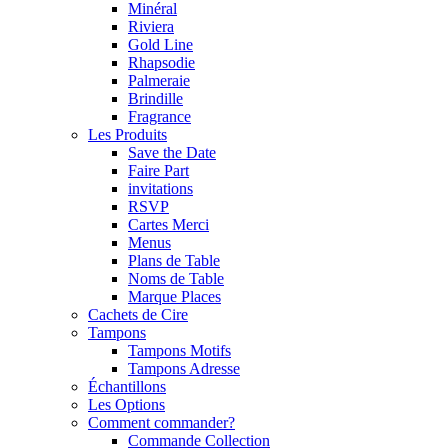
Minéral
Riviera
Gold Line
Rhapsodie
Palmeraie
Brindille
Fragrance
Les Produits
Save the Date
Faire Part
invitations
RSVP
Cartes Merci
Menus
Plans de Table
Noms de Table
Marque Places
Cachets de Cire
Tampons
Tampons Motifs
Tampons Adresse
Échantillons
Les Options
Comment commander?
Commande Collection