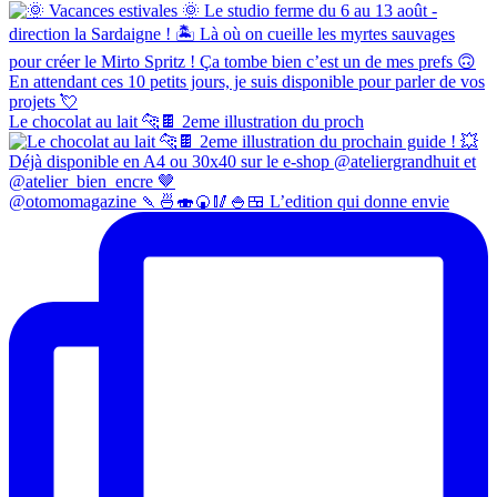
Le chocolat au lait 🐆🍫 2eme illustration du proch
@otomomagazine 🍡🍜🍣🍘🥢🍚🍱 L’edition qui donne envie