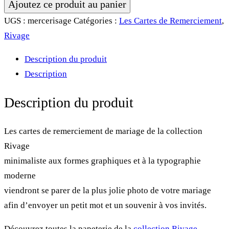
quantité
Ajoutez ce produit au panier
de
UGS :
mercerisage
Catégories :
Les Cartes de Remerciement
,
Carte
Rivage
remerciement
Description du produit
•
Description
Rivage
Description du produit
Les cartes de remerciement de mariage de la collection
Rivage
minimaliste aux formes graphiques et à la typographie
moderne
viendront se parer de la plus jolie photo de votre mariage
afin d’envoyer un petit mot et un souvenir à vos invités.
Découvrez toutes la papeterie de la
collection Rivage