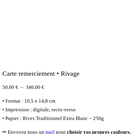
Carte remerciement • Rivage
Plage
50.00
€
–
340.00
€
de
• Format : 10,5 x 14,8 cm
prix :
• Impression : digitale, recto-verso
50.00 €
• Papier : Rives Traditionnel Extra Blanc – 250g
à
340.00 €
✏︎ Envoyez nous un
mail
pour
choisir vos propres couleurs.