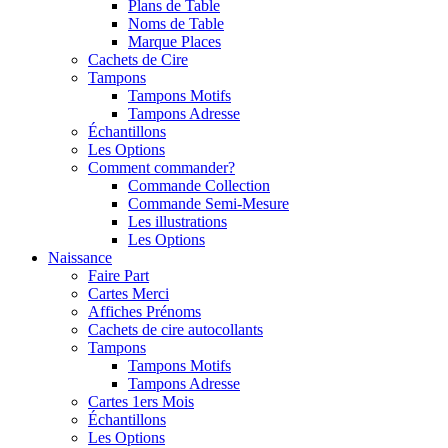
Plans de Table
Noms de Table
Marque Places
Cachets de Cire
Tampons
Tampons Motifs
Tampons Adresse
Échantillons
Les Options
Comment commander?
Commande Collection
Commande Semi-Mesure
Les illustrations
Les Options
Naissance
Faire Part
Cartes Merci
Affiches Prénoms
Cachets de cire autocollants
Tampons
Tampons Motifs
Tampons Adresse
Cartes 1ers Mois
Échantillons
Les Options