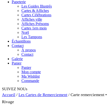
Papeterie
Les Guides Illustrés
Cartes & Affiches
Cartes Célébrations
Affiches ville
Affiches Prénoms
Cartes 1ers mois
Noël
Les Tampons
Échantillons
Contact
À propos
Contact
Galerie
Panier
Panier
Mon compte
Ma Wishlist
Commande
SUIVEZ NOUs
Accueil
/
Les Cartes de Remerciement
/ Carte remerciement •
Rivage