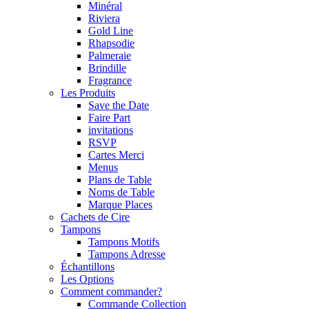
Minéral
Riviera
Gold Line
Rhapsodie
Palmeraie
Brindille
Fragrance
Les Produits
Save the Date
Faire Part
invitations
RSVP
Cartes Merci
Menus
Plans de Table
Noms de Table
Marque Places
Cachets de Cire
Tampons
Tampons Motifs
Tampons Adresse
Échantillons
Les Options
Comment commander?
Commande Collection