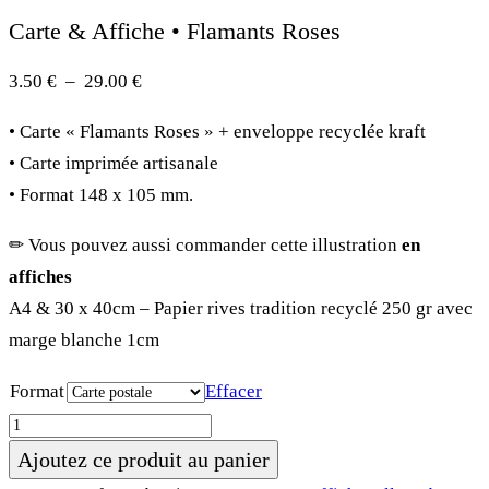
Carte & Affiche • Flamants Roses
Plage
3.50
€
–
29.00
€
de
• Carte « Flamants Roses » + enveloppe recyclée kraft
prix :
• Carte imprimée artisanale
3.50 €
• Format 148 x 105 mm.
à
29.00 €
✏︎ Vous pouvez aussi commander cette illustration
en
affiches
A4 & 30 x 40cm – Papier rives tradition recyclé 250 gr avec
marge blanche 1cm
Format
Effacer
quantité
de
Ajoutez ce produit au panier
Carte