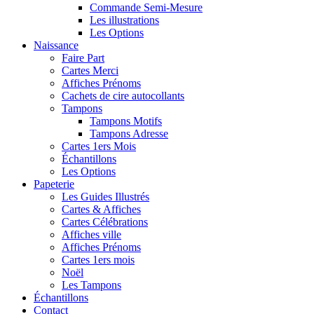
Commande Semi-Mesure
Les illustrations
Les Options
Naissance
Faire Part
Cartes Merci
Affiches Prénoms
Cachets de cire autocollants
Tampons
Tampons Motifs
Tampons Adresse
Cartes 1ers Mois
Échantillons
Les Options
Papeterie
Les Guides Illustrés
Cartes & Affiches
Cartes Célébrations
Affiches ville
Affiches Prénoms
Cartes 1ers mois
Noël
Les Tampons
Échantillons
Contact