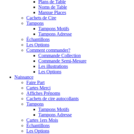
Plans de Table
Noms de Table
Marque Places
Cachets de Cire
Tampons
Tampons Motifs
Tampons Adresse
Échantillons
Les Options
Comment commander?
Commande Collection
Commande Semi-Mesure
Les illustrations
Les Options
Naissance
Faire Part
Cartes Merci
Affiches Prénoms
Cachets de cire autocollants
Tampons
Tampons Motifs
Tampons Adresse
Cartes 1ers Mois
Échantillons
Les Options