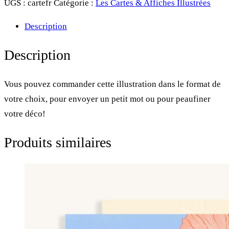
UGS :
cartefr
Catégorie :
Les Cartes & Affiches Illustrées
&
Description
Affiche
•
Description
Flamants
Roses
Vous pouvez commander cette illustration dans le format de
votre choix, pour envoyer un petit mot ou pour peaufiner
votre déco!
Produits similaires