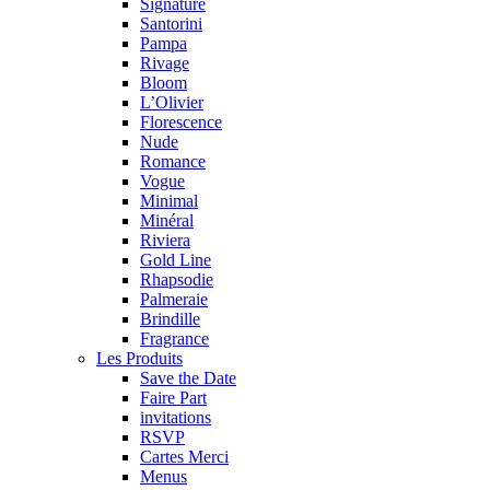
Signature
Santorini
Pampa
Rivage
Bloom
L’Olivier
Florescence
Nude
Romance
Vogue
Minimal
Minéral
Riviera
Gold Line
Rhapsodie
Palmeraie
Brindille
Fragrance
Les Produits
Save the Date
Faire Part
invitations
RSVP
Cartes Merci
Menus