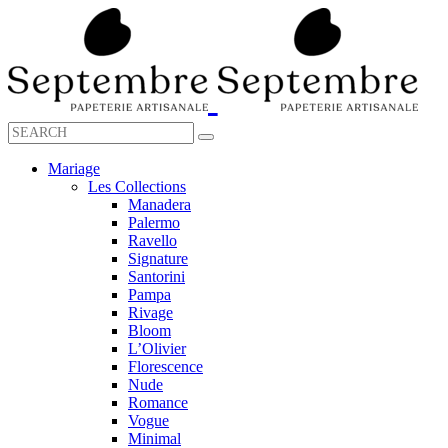
Mariage
Les Collections
Manadera
Palermo
Ravello
Signature
Santorini
Pampa
Rivage
Bloom
L’Olivier
Florescence
Nude
Romance
Vogue
Minimal