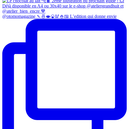
@otomomagazine 🍡🍜🍣🍘🥢🍚🍱 L’edition qui donne envie