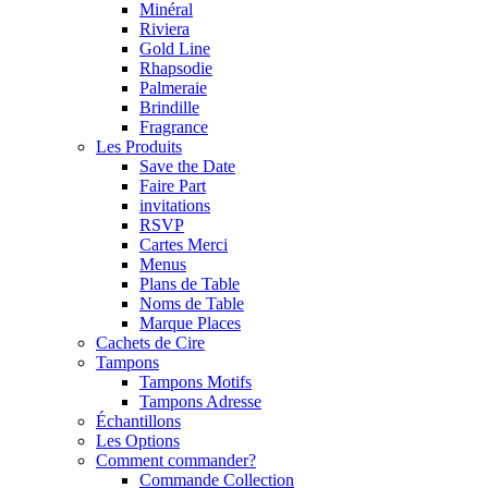
Minéral
Riviera
Gold Line
Rhapsodie
Palmeraie
Brindille
Fragrance
Les Produits
Save the Date
Faire Part
invitations
RSVP
Cartes Merci
Menus
Plans de Table
Noms de Table
Marque Places
Cachets de Cire
Tampons
Tampons Motifs
Tampons Adresse
Échantillons
Les Options
Comment commander?
Commande Collection