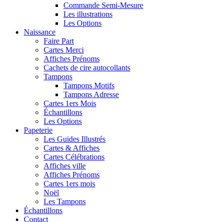
Commande Semi-Mesure
Les illustrations
Les Options
Naissance
Faire Part
Cartes Merci
Affiches Prénoms
Cachets de cire autocollants
Tampons
Tampons Motifs
Tampons Adresse
Cartes 1ers Mois
Échantillons
Les Options
Papeterie
Les Guides Illustrés
Cartes & Affiches
Cartes Célébrations
Affiches ville
Affiches Prénoms
Cartes 1ers mois
Noël
Les Tampons
Échantillons
Contact