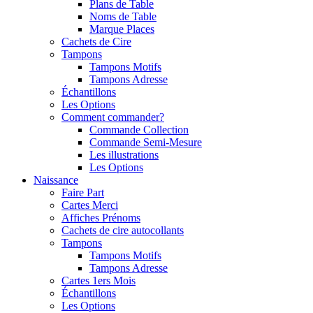
Plans de Table
Noms de Table
Marque Places
Cachets de Cire
Tampons
Tampons Motifs
Tampons Adresse
Échantillons
Les Options
Comment commander?
Commande Collection
Commande Semi-Mesure
Les illustrations
Les Options
Naissance
Faire Part
Cartes Merci
Affiches Prénoms
Cachets de cire autocollants
Tampons
Tampons Motifs
Tampons Adresse
Cartes 1ers Mois
Échantillons
Les Options