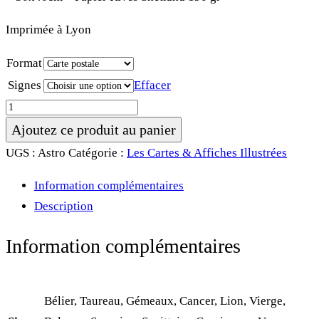
Imprimée à Lyon
Format
Signes
Effacer
quantité
de
Ajoutez ce produit au panier
Carte
UGS :
Astro
Catégorie :
Les Cartes & Affiches Illustrées
&
Information complémentaires
Affiche
Description
•
Signes
Information complémentaires
Astrologiques
Bélier, Taureau, Gémeaux, Cancer, Lion, Vierge,