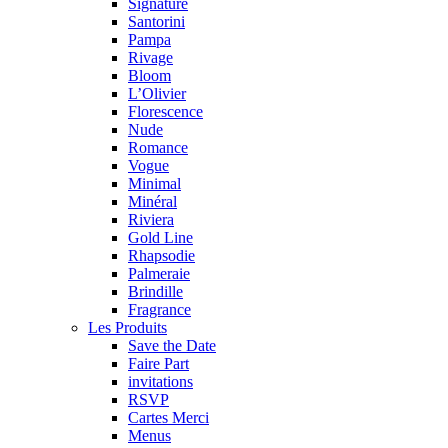
Signature
Santorini
Pampa
Rivage
Bloom
L’Olivier
Florescence
Nude
Romance
Vogue
Minimal
Minéral
Riviera
Gold Line
Rhapsodie
Palmeraie
Brindille
Fragrance
Les Produits
Save the Date
Faire Part
invitations
RSVP
Cartes Merci
Menus