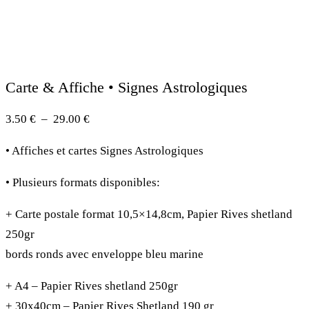
Carte & Affiche • Signes Astrologiques
Plage
3.50
€
–
29.00
€
de
• Affiches et cartes Signes Astrologiques
prix :
3.50 €
• Plusieurs formats disponibles:
à
+ Carte postale format 10,5×14,8cm, Papier Rives shetland
29.00 €
250gr
bords ronds avec enveloppe bleu marine
+ A4 – Papier Rives shetland 250gr
+ 30x40cm – Papier Rives Shetland 190 gr