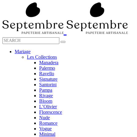
Mariage
Les Collections
Manadera
Palermo
Ravello
Signature
Santorini
Pampa
Rivage
Bloom
L’Olivier
Florescence
Nude
Romance
Vogue
Minimal