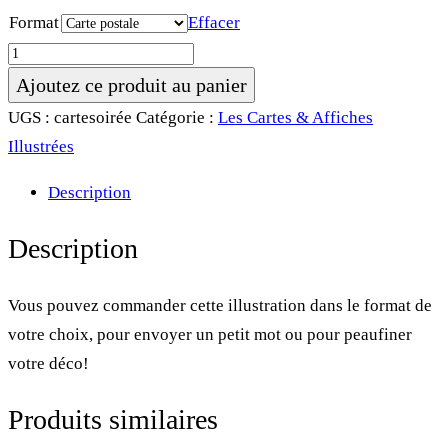
Format
Effacer
quantité
de
Ajoutez ce produit au panier
Carte
UGS :
cartesoirée
Catégorie :
Les Cartes & Affiches
&
Illustrées
Affiche
Description
•
Les
Description
soirées
d'hiver
Vous pouvez commander cette illustration dans le format de
votre choix, pour envoyer un petit mot ou pour peaufiner
votre déco!
Produits similaires