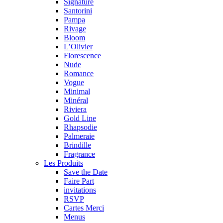
Signature
Santorini
Pampa
Rivage
Bloom
L’Olivier
Florescence
Nude
Romance
Vogue
Minimal
Minéral
Riviera
Gold Line
Rhapsodie
Palmeraie
Brindille
Fragrance
Les Produits
Save the Date
Faire Part
invitations
RSVP
Cartes Merci
Menus