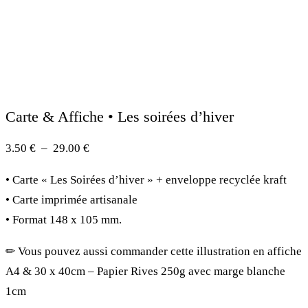
Carte & Affiche • Les soirées d’hiver
Plage
3.50
€
–
29.00
€
de
• Carte « Les Soirées d’hiver » + enveloppe recyclée kraft
prix :
• Carte imprimée artisanale
3.50 €
• Format 148 x 105 mm.
à
29.00 €
✏︎ Vous pouvez aussi commander cette illustration en affiche
A4 & 30 x 40cm – Papier Rives 250g avec marge blanche
1cm