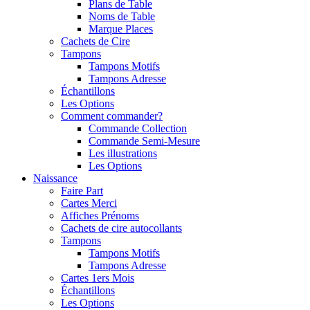
Plans de Table
Noms de Table
Marque Places
Cachets de Cire
Tampons
Tampons Motifs
Tampons Adresse
Échantillons
Les Options
Comment commander?
Commande Collection
Commande Semi-Mesure
Les illustrations
Les Options
Naissance
Faire Part
Cartes Merci
Affiches Prénoms
Cachets de cire autocollants
Tampons
Tampons Motifs
Tampons Adresse
Cartes 1ers Mois
Échantillons
Les Options