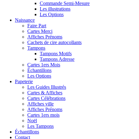
Commande Semi-Mesure
Les illustrations
Les Options
Naissance
Faire Part
Cartes Merci
Affiches Prénoms
Cachets de cire autocollants
Tampons
Tampons Motifs
Tampons Adresse
Cartes 1ers Mois
Échantillons
Les Options
Papeterie
Les Guides Illustrés
Cartes & Affiches
Cartes Célébrations
Affiches ville
Affiches Prénoms
Cartes 1ers mois
Noël
Les Tampons
Échantillons
Contact