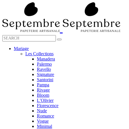
Mariage
Les Collections
Manadera
Palermo
Ravello
Signature
Santorini
Pampa
Rivage
Bloom
L’Olivier
Florescence
Nude
Romance
Vogue
Minimal