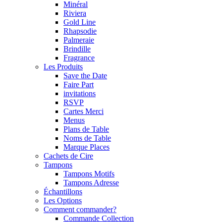
Minéral
Riviera
Gold Line
Rhapsodie
Palmeraie
Brindille
Fragrance
Les Produits
Save the Date
Faire Part
invitations
RSVP
Cartes Merci
Menus
Plans de Table
Noms de Table
Marque Places
Cachets de Cire
Tampons
Tampons Motifs
Tampons Adresse
Échantillons
Les Options
Comment commander?
Commande Collection