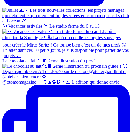
🌞 Vacances estivales 🌞 Le studio ferme du 6 au 13
Le chocolat au lait 🐆🍫 2eme illustration du proch
@otomomagazine 🍡🍜🍣🍘🥢🍚🍱 L’edition qui donne envie