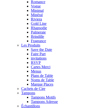
Romance
Vogue
Minimal
Minéral
Riviera
Gold Line
Rhapsodie
Palmeraie
Brindille
Fragrance
Les Produits
Save the Date
Faire Part
invitations
RSVP
Cartes Merci
Menus
Plans de Table
Noms de Table
Marque Places
Cachets de Cire
Tampons
Tampons Motifs
Tampons Adresse
Échantillons