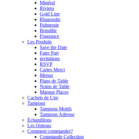
Minéral
Riviera
Gold Line
Rhapsodie
Palmeraie
Brindille
Fragrance
Les Produits
Save the Date
Faire Part
invitations
RSVP
Cartes Merci
Menus
Plans de Table
Noms de Table
Marque Places
Cachets de Cire
Tampons
Tampons Motifs
Tampons Adresse
Échantillons
Les Options
Comment commander?
Commande Collection