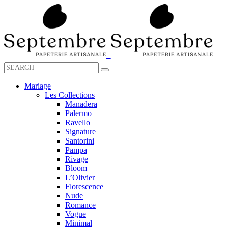
Mariage
Les Collections
Manadera
Palermo
Ravello
Signature
Santorini
Pampa
Rivage
Bloom
L’Olivier
Florescence
Nude
Romance
Vogue
Minimal