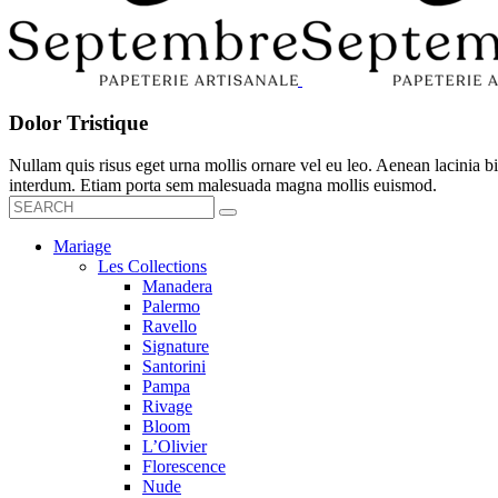
Dolor Tristique
Nullam quis risus eget urna mollis ornare vel eu leo. Aenean lacinia
interdum. Etiam porta sem malesuada magna mollis euismod.
Mariage
Les Collections
Manadera
Palermo
Ravello
Signature
Santorini
Pampa
Rivage
Bloom
L’Olivier
Florescence
Nude