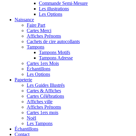
Commande Semi-Mesure
Les illustrations
Les Options
Naissance
Faire Part
Cartes Merci
Affiches Prénoms
Cachets de cire autocollants
Tampons
Tampons Motifs
Tampons Adresse
Cartes 1ers Mois
Échantillons
Les Options
Papeterie
Les Guides Illustrés
Cartes & Affiches
Cartes Célébrations
Affiches ville
Affiches Prénoms
Cartes 1ers mois
Noël
Les Tampons
Échantillons
Contact