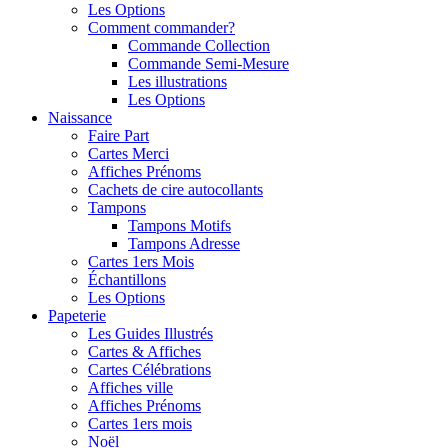
Les Options
Comment commander?
Commande Collection
Commande Semi-Mesure
Les illustrations
Les Options
Naissance
Faire Part
Cartes Merci
Affiches Prénoms
Cachets de cire autocollants
Tampons
Tampons Motifs
Tampons Adresse
Cartes 1ers Mois
Échantillons
Les Options
Papeterie
Les Guides Illustrés
Cartes & Affiches
Cartes Célébrations
Affiches ville
Affiches Prénoms
Cartes 1ers mois
Noël