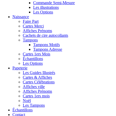
Commande Semi-Mesure
Les illustrations
Les Options
Naissance
Faire Part
Cartes Merci
Affiches Prénoms
Cachets de cire autocollants
Tampons
Tampons Motifs
Tampons Adresse
Cartes 1ers Mois
Échantillons
Les Options
Papeterie
Les Guides Illustrés
Cartes & Affiches
Cartes Célébrations
Affiches ville
Affiches Prénoms
Cartes 1ers mois
Noël
Les Tampons
Échantillons
Contact