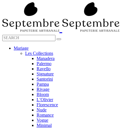
Mariage
Les Collections
Manadera
Palermo
Ravello
Signature
Santorini
Pampa
Rivage
Bloom
L’Olivier
Florescence
Nude
Romance
Vogue
Minimal