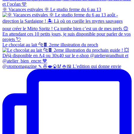
🌞 Vacances estivales 🌞 Le studio ferme du 6 au 13
Le chocolat au lait 🐆🍫 2eme illustration du proch
@otomomagazine 🍡🍜🍣🍘🥢🍚🍱 L’edition qui donne envie