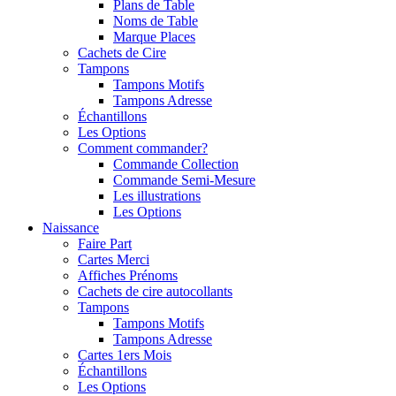
Plans de Table
Noms de Table
Marque Places
Cachets de Cire
Tampons
Tampons Motifs
Tampons Adresse
Échantillons
Les Options
Comment commander?
Commande Collection
Commande Semi-Mesure
Les illustrations
Les Options
Naissance
Faire Part
Cartes Merci
Affiches Prénoms
Cachets de cire autocollants
Tampons
Tampons Motifs
Tampons Adresse
Cartes 1ers Mois
Échantillons
Les Options