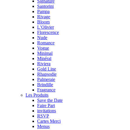
Signature
Santorini
Pampa
Rivage
Bloom
L’Olivier
Florescence
Nude
Romance
Vogue
Minimal
Minéral
Riviera
Gold Line
Rhapsodie
Palmeraie
Brindille
Fragrance
Les Produits
Save the Date
Faire Part
invitations
RSVP
Cartes Merci
Menus