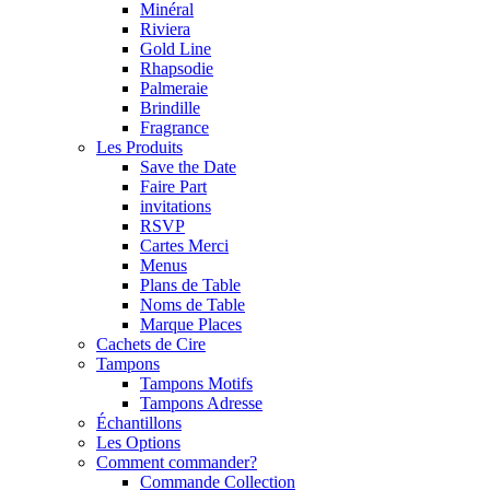
Minéral
Riviera
Gold Line
Rhapsodie
Palmeraie
Brindille
Fragrance
Les Produits
Save the Date
Faire Part
invitations
RSVP
Cartes Merci
Menus
Plans de Table
Noms de Table
Marque Places
Cachets de Cire
Tampons
Tampons Motifs
Tampons Adresse
Échantillons
Les Options
Comment commander?
Commande Collection