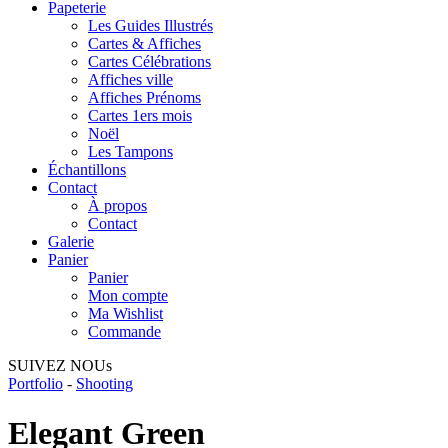
Papeterie
Les Guides Illustrés
Cartes & Affiches
Cartes Célébrations
Affiches ville
Affiches Prénoms
Cartes 1ers mois
Noël
Les Tampons
Échantillons
Contact
À propos
Contact
Galerie
Panier
Panier
Mon compte
Ma Wishlist
Commande
SUIVEZ NOUs
Portfolio
-
Shooting
Elegant Green