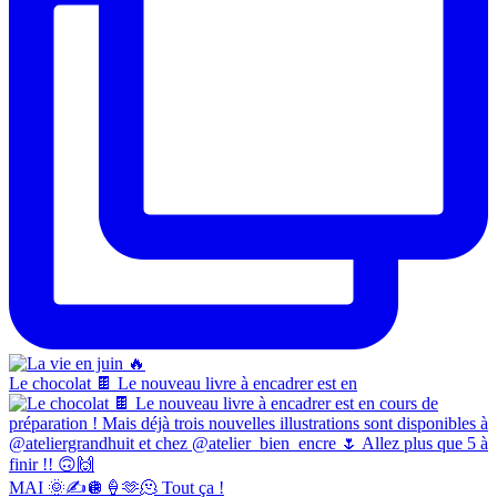
Le chocolat 🍫 Le nouveau livre à encadrer est en
MAI 🌞✍️🪩🍦🫶🫠 Tout ça !